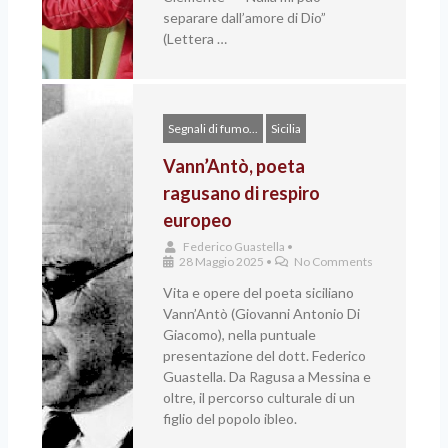
separare dall’amore di Dio”
(Lettera …
Segnali di fumo...
Sicilia
Vann’Antò, poeta
ragusano di respiro
europeo
Federico Guastella
•
28 Maggio 2025
•
No Comments
Vita e opere del poeta siciliano
Vann’Antò (Giovanni Antonio Di
Giacomo), nella puntuale
presentazione del dott. Federico
Guastella. Da Ragusa a Messina e
oltre, il percorso culturale di un
figlio del popolo ibleo.