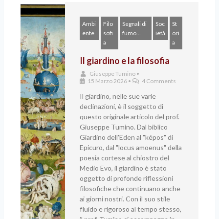
Ambi
Filo
Segnali di
Soc
St
ente
sofi
fumo...
ietà
ori
a
a
Il giardino e la filosofia
Giuseppe Tumino
•
15 Marzo 2026
•
4 Comments
Il giardino, nelle sue varie
declinazioni, è il soggetto di
questo originale articolo del prof.
Giuseppe Tumino. Dal biblico
Giardino dell'Eden al "képos" di
Epicuro, dal "locus amoenus" della
poesia cortese al chiostro del
Medio Evo, il giardino è stato
oggetto di profonde riflessioni
filosofiche che continuano anche
ai giorni nostri. Con il suo stile
fluido e rigoroso al tempo stesso,