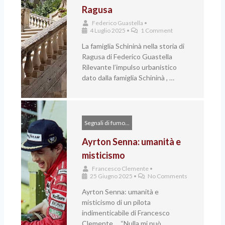
Ragusa
Federico Guastella
•
4 Luglio 2025
•
1 Comment
La famiglia Schininà nella storia di
Ragusa di Federico Guastella
Rilevante l’impulso urbanistico
dato dalla famiglia Schininà , …
Segnali di fumo...
Ayrton Senna: umanità e
misticismo
Francesco Clemente
•
25 Giugno 2025
•
No Comments
Ayrton Senna: umanità e
misticismo di un pilota
indimenticabile di Francesco
Clemente “Nulla mi può