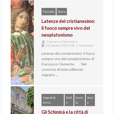
Filosofia
Storia
Latenze del cristianesimo:
il fuoco sempre vivo del
neoplatonismo
Francesco Clemente
•
29 Ottobre 2025
•
2 Comments
Latenze del cristianesimo: il fuoco
sempre vivo del neoplatonismo di
Francesco Clemente Nel
contesto di inizio millennio
segnato …
Segnali di
Sicili
Socie
Stori
fumo...
a
tà
a
Gli Schininà e la città di