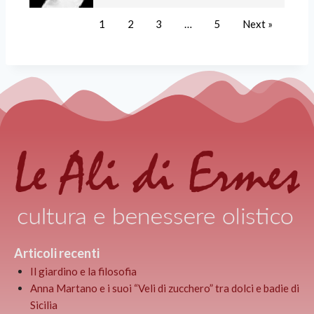
1
2
3
…
5
Next »
Articoli recenti
Il giardino e la filosofia
Anna Martano e i suoi “Veli di zucchero” tra dolci e badie di
Sicilia