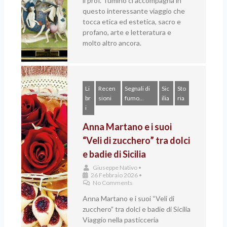
il prof. Tumino ci accompagna in
questo interessante viaggio che
tocca etica ed estetica, sacro e
profano, arte e letteratura e
molto altro ancora.
Li
Recen
Segnali di
Sic
Sto
br
sioni
fumo...
ilia
ria
i
Anna Martano e i suoi
“Veli di zucchero” tra dolci
e badie di Sicilia
Giuseppe Nativo
•
26 Febbraio 2026
•
No Comments
Anna Martano e i suoi “Veli di
zucchero” tra dolci e badie di Sicilia
Viaggio nella pasticceria