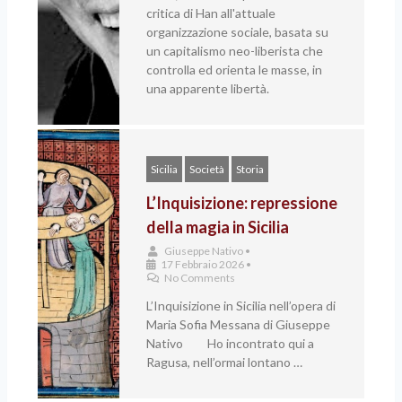
critica di Han all'attuale
organizzazione sociale, basata su
un capitalismo neo-liberista che
controlla ed orienta le masse, in
una apparente libertà.
Sicilia
Società
Storia
L’Inquisizione: repressione
della magia in Sicilia
Giuseppe Nativo
•
17 Febbraio 2026
•
No Comments
L’Inquisizione in Sicilia nell’opera di
Maria Sofia Messana di Giuseppe
Nativo Ho incontrato qui a
Ragusa, nell’ormai lontano …