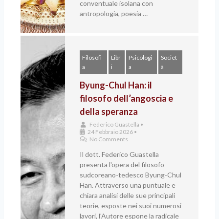
conventuale isolana con
antropologia, poesia …
Filosofi
Libr
Psicologi
Societ
a
i
a
à
Byung-Chul Han: il
filosofo dell’angoscia e
della speranza
Federico Guastella
•
24 Febbraio 2026
•
No Comments
Il dott. Federico Guastella
presenta l'opera del filosofo
sudcoreano-tedesco Byung-Chul
Han. Attraverso una puntuale e
chiara analisi delle sue principali
teorie, esposte nei suoi numerosi
lavori, l'Autore espone la radicale