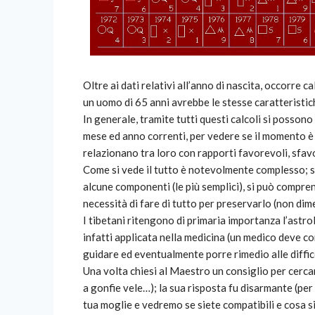
Oltre ai dati relativi all’anno di nascita, occorre c
un uomo di 65 anni avrebbe le stesse caratteristic
In generale, tramite tutti questi calcoli si possono
mese ed anno correnti, per vedere se il momento è f
relazionano tra loro con rapporti favorevoli, sfavo
Come si vede il tutto è notevolmente complesso; se
alcune componenti (le più semplici), si può compre
necessità di fare di tutto per preservarlo (non dim
I tibetani ritengono di primaria importanza l’astrol
infatti applicata nella medicina (un medico deve co
guidare ed eventualmente porre rimedio alle diffic
Una volta chiesi al Maestro un consiglio per cerca
a gonfie vele…); la sua risposta fu disarmante (per 
tua moglie e vedremo se siete compatibili e cosa si