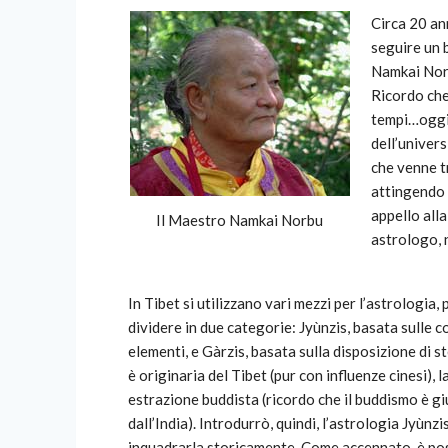
Circa 20 ann
seguire un 
Namkai Nor
Ricordo che 
tempi…oggi 
dell’univers
che venne t
attingendo 
appello all
Il Maestro Namkai Norbu
astrologo, 
In Tibet si utilizzano vari mezzi per l’astrologia, 
dividere in due categorie: Jyùnzis, basata sulle 
elementi, e Gàrzis, basata sulla disposizione di st
è originaria del Tibet (pur con influenze cinesi), 
estrazione buddista (ricordo che il buddismo è gi
dall’India). Introdurrò, quindi, l’astrologia Jyùnzi
inquadrarla storicamente. Come accennato, è poss