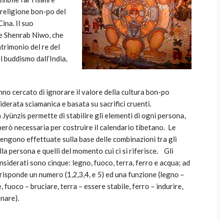
e religione bon-po del
Cina. Il suo
me Shenrab Niwo, che
atrimonio del re del
l buddismo dall’India,
nno cercato di ignorare il valore della cultura bon-po
iderata sciamanica e basata su sacrifici cruenti.
 Jyùnzis permette di stabilire gli elementi di ogni persona,
 però necessaria per costruire il calendario tibetano. Le
vengono effettuate sulla base delle combinazioni tra gli
la persona e quelli del momento cui ci si riferisce. Gli
nsiderati sono cinque: legno, fuoco, terra, ferro e acqua; ad
isponde un numero (1,2,3,4, e 5) ed una funzione (legno –
, fuoco – bruciare, terra – essere stabile, ferro – indurire,
nare).