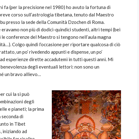
i fa (per la precisione nel 1980) ho avuto la fortuna di
breve corso sull’astrologia tibetana, tenuto dal Maestro
bu presso la sede della Comunità Dzochen di Roma.
eravamo non più di dodici-quindici studenti, altri tempi (bei
le conferenze del Maestro si tengono nell’aula magna
ità…). Colgo quindi l’occasione per riportare qualcosa di ciò
rattato, un po’ rivedendo appunti e dispense, un po’
ad esperienze dirette accadutemi in tutti questi anni. Mi
a benevolenza degli eventuali lettori: non sono un
né un bravo allievo…
per cui la si può
combinazioni degli
elle e pianeti; la prima
la seconda di
unto in Tibet
s, iniziando ad
ibile far risalire