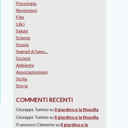
Psicologia
Recensioni
Film
Libri
Salute
Scienze
Scuola
Segnali di fumo…
Società
Ambiente
Associazionismo
Sicilia
Storia
COMMENTI RECENTI
Giuseppe Tumino
su
Il giardino e la filosofia
Giuseppe Tumino
su
Il giardino e la filosofia
Francesco Clemente
su
Il giardino e la