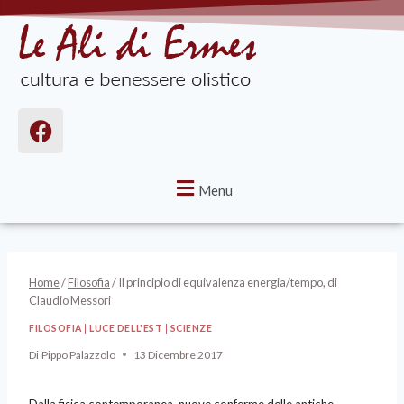
Menu
Home
/
Filosofia
/
Il principio di equivalenza energia/tempo, di
Claudio Messori
FILOSOFIA
|
LUCE DELL'EST
|
SCIENZE
Di
Pippo Palazzolo
13 Dicembre 2017
Dalla fisica contemporanea, nuove conferme delle antiche