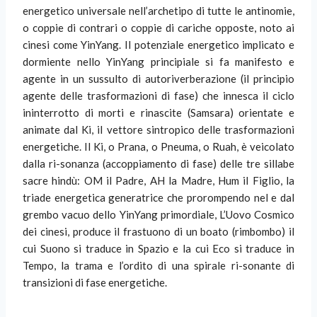
energetico universale nell’archetipo di tutte le antinomie,
o coppie di contrari o coppie di cariche opposte, noto ai
cinesi come YinYang. Il potenziale energetico implicato e
dormiente nello YinYang principiale si fa manifesto e
agente in un sussulto di autoriverberazione (il principio
agente delle trasformazioni di fase) che innesca il ciclo
ininterrotto di morti e rinascite (Samsara) orientate e
animate dal Ki, il vettore sintropico delle trasformazioni
energetiche. Il Ki, o Prana, o Pneuma, o Ruah, è veicolato
dalla ri-sonanza (accoppiamento di fase) delle tre sillabe
sacre hindù: OM il Padre, AH la Madre, Hum il Figlio, la
triade energetica generatrice che prorompendo nel e dal
grembo vacuo dello YinYang primordiale, L’Uovo Cosmico
dei cinesi, produce il frastuono di un boato (rimbombo) il
cui Suono si traduce in Spazio e la cui Eco si traduce in
Tempo, la trama e l’ordito di una spirale ri-sonante di
transizioni di fase energetiche.