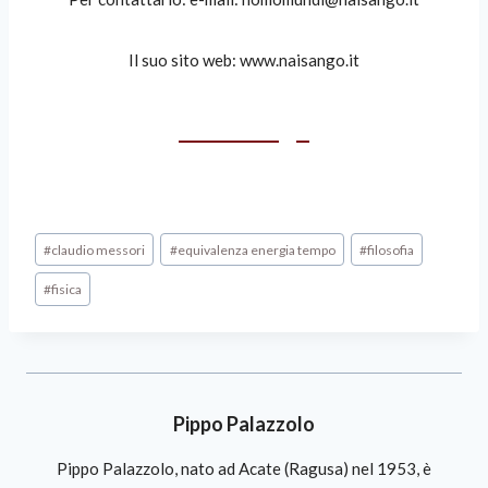
Il suo sito web: www.naisango.it
Home Page
#
claudio messori
#
equivalenza energia tempo
#
filosofia
#
fisica
Pippo Palazzolo
Pippo Palazzolo, nato ad Acate (Ragusa) nel 1953, è