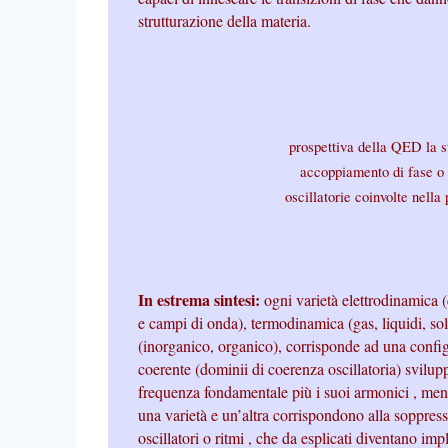
strutturazione della materia.
prospettiva della QED la s
accoppiamento di fase o r
oscillatorie coinvolte nell
In estrema sintesi:
ogni varietà elettrodinamica 
e campi di onda), termodinamica (gas, liquidi, sol
(inorganico, organico), corrisponde ad una config
coerente (dominii di coerenza oscillatoria) svilup
frequenza fondamentale più i suoi armonici , mentr
una varietà e un’altra corrispondono alla soppress
oscillatori o ritmi , che da esplicati diventano impli