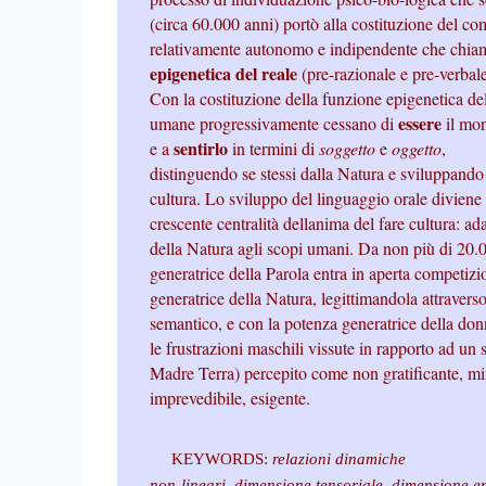
(circa 60.000 anni) portò alla costituzione del c
relativamente autonomo e indipendente che chi
epigenetica del reale
(pre-razionale e pre-verbal
Con la costituzione della funzione epigenetica de
essere
umane progressivamente cessano di
il mon
sentirlo
e a
in termini di
soggetto
e
oggetto
,
distinguendo se stessi dalla Natura e sviluppando l
cultura. Lo sviluppo del linguaggio orale divien
crescente centralità dellanima del fare cultura: ada
della Natura agli scopi umani. Da non più di 20.
generatrice della Parola entra in aperta competiz
generatrice della Natura, legittimandola attraverso
semantico, e con la potenza generatrice della do
le frustrazioni maschili vissute in rapporto ad u
Madre Terra) percepito come non gratificante, mi
imprevedibile, esigente.
KEYWORDS:
relazioni dinamiche
non-lineari, dimensione tensoriale, dimensione ene