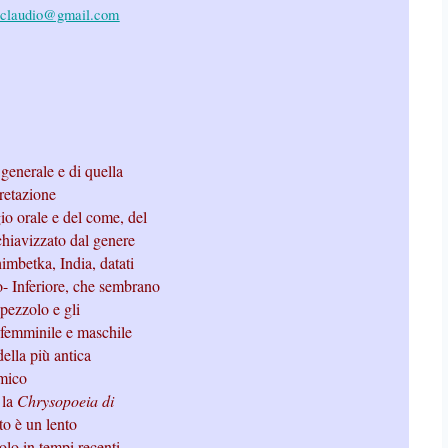
.claudio@gmail.com
 generale e di quella
pretazione
io orale e del come, del
chiavizzato dal genere
himbetka, India, datati
- Inferiore, che sembrano
apezzolo e gli
a femminile e maschile
ella più antica
emico
 la
Chrysopoeia di
to è un lento
olo in tempi recenti