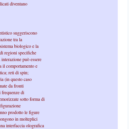
licati diventano
ntistico suggeriscono
razione tra la
 sistema biologico e la
di regioni specifiche
 interazione può essere
ra il comportamento e
ica; reti di spin;
ia (in questo caso
mate da fronti
i frequenze di
emorizzate sotto forma di
onfigurazione
anno prodotto le figure
ppongono in molteplici
na interfaccia olografica