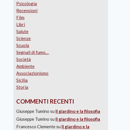
Psicologia
Recensioni
Film
Libri
Salute
Scienze
Scuola
Segnali di fumo…
Società
Ambiente
Associazionismo
Sicilia
Storia
COMMENTI RECENTI
Giuseppe Tumino
su
Il giardino e la filosofia
Giuseppe Tumino
su
Il giardino e la filosofia
Francesco Clemente
su
Il giardino e la