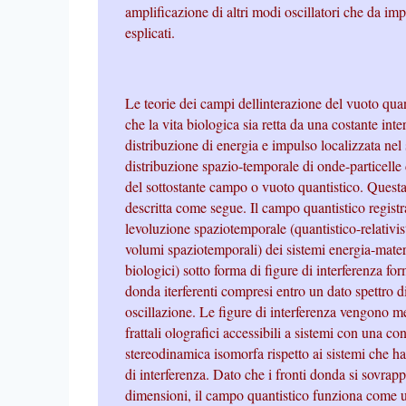
amplificazione di altri modi oscillatori che da imp
esplicati.
Le teorie dei campi dellinterazione del vuoto qua
che la vita biologica sia retta da una costante inte
distribuzione di energia e impulso localizzata nel
distribuzione spazio-temporale di onde-particelle 
del sottostante campo o vuoto quantistico. Questa
descritta come segue. Il campo quantistico regist
levoluzione spaziotemporale (quantistico-relativist
volumi spaziotemporali) dei sistemi energia-mater
biologici) sotto forma di figure di interferenza for
donda iterferenti compresi entro un dato spettro d
oscillazione. Le figure di interferenza vengono m
frattali olografici accessibili a sistemi con una c
stereodinamica isomorfa rispetto ai sistemi che h
di interferenza. Dato che i fronti donda si sovra
dimensioni, il campo quantistico funziona come u