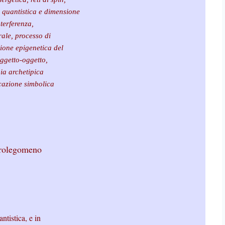
e quantistica e dimensione
nterferenza,
rale, processo di
zione epigenetica del
oggetto-oggetto,
pia archetipica
icazione simbolica
rolegomeno
ntistica, e in