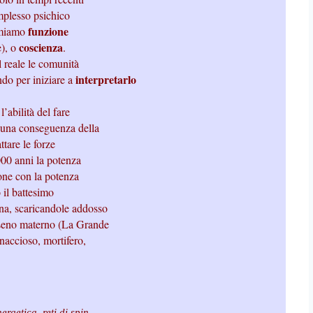
omplesso psichico
funzione
amiamo
coscienza
e), o
.
l reale le comunità
interpretarlo
do per iniziare a
’abilità del fare
e una conseguenza della
ttare le forze
000 anni la potenza
ione con la potenza
 il battesimo
nna, scaricandole addosso
n seno materno (La Grande
naccioso, mortifero,
rgetica, reti di spin,