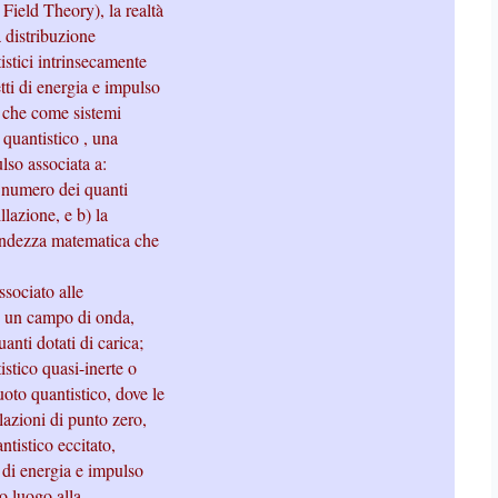
ield Theory), la realtà
 distribuzione
istici intrinsecamente
tti di energia e impulso
i che come sistemi
quantistico , una
lso associata a:
al numero dei quanti
illazione, e b) la
grandezza matematica che
ssociato alle
 b) un campo di onda,
anti dotati di carica;
istico quasi-inerte o
oto quantistico, dove le
llazioni di punto zero,
ntistico eccitato,
i di energia e impulso
no luogo alla