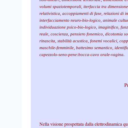
volumi spaziotemporali, iterfaccia tra dimension
relativistica, accoppiamenti di fase, relazioni di i
interfacciamento neuro-bio-logico, animale cultu
individuazione psico-bio-logico, imaginifico, fun
reale, coscienza, pensiero fonemico, dicotomia s
rinascita, stabilità acustica, fonemi vocalici, cop
maschile-femminile, battesimo semantico, identif
capezzolo-seno-pene:bocca-cavo orale-vagina.
P
Nella visione prospettata dalla elettrodinamica qua