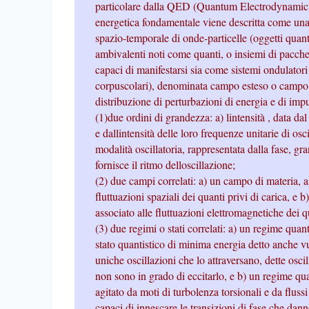
particolare dalla QED (Quantum Electrodynamic F
energetica fondamentale viene descritta come una
spazio-temporale di onde-particelle (oggetti quant
ambivalenti noti come quanti, o insiemi di pacche
capaci di manifestarsi sia come sistemi ondulator
corpuscolari), denominata campo esteso o campo 
distribuzione di perturbazioni di energia e di impu
(1)due ordini di grandezza: a) lintensità , data d
e dallintensità delle loro frequenze unitarie di osc
modalità oscillatoria, rappresentata dalla fase, 
fornisce il ritmo delloscillazione;
(2) due campi correlati: a) un campo di materia, a
fluttuazioni spaziali dei quanti privi di carica, e
associato alle fluttuazioni elettromagnetiche dei qu
(3) due regimi o stati correlati: a) un regime quant
stato quantistico di minima energia detto anche vu
uniche oscillazioni che lo attraversano, dette osci
non sono in grado di eccitarlo, e b) un regime qua
agitato da moti di turbolenza torsionali e da fluss
capaci di innescare le transizioni di fase che dan