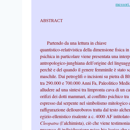
messori
ABSTRACT
Partendo da una lettura in chiave
quantistico-relativistica della dimensione fisica in
psichica in particolare viene presentata una inter
antropologico-junghiana dell’origine del linguagg
perchè e del quando il genere femminile è stato s
maschile. Dai petroglifi o incisioni su pietra di B
tra 290.000 e 700.000 Anni Fa, Paleolitico Medio
alludere ad una sintesi tra limpronta cava di un c
orifizi dei dotti mammari, al conflitto psichico tr
espresso dal serpente nel simbolismo mitologico d
raffigurazione dellouroboros tratta dal testo alch
egizio-ellenistico risalente a c. 4000 AF intitolato
Cleopatra
(l’alchimista), ciò che viene testimonia
processo di individuazione psico-bio-logica che s