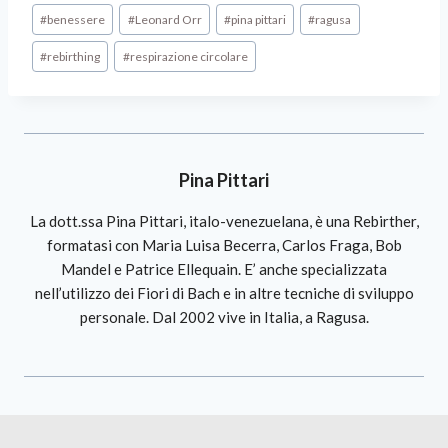
#
benessere
#
Leonard Orr
#
pina pittari
#
ragusa
#
rebirthing
#
respirazione circolare
Pina Pittari
La dott.ssa Pina Pittari, italo-venezuelana, è una Rebirther,
formatasi con Maria Luisa Becerra, Carlos Fraga, Bob
Mandel e Patrice Ellequain. E’ anche specializzata
nell’utilizzo dei Fiori di Bach e in altre tecniche di sviluppo
personale. Dal 2002 vive in Italia, a Ragusa.