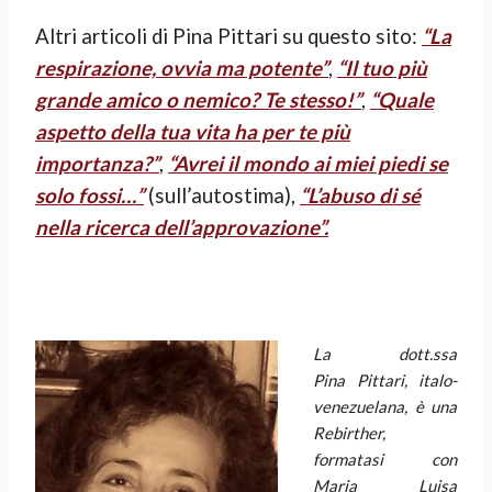
Altri articoli di Pina Pittari su questo sito:
“La
respirazione, ovvia ma potente”
,
“Il tuo più
grande amico o nemico? Te stesso!”
,
“Quale
aspetto della tua vita ha per te più
importanza?”
,
“Avrei il mondo ai miei piedi se
solo fossi…”
(sull’autostima),
“L’abuso di sé
nella ricerca dell’approvazione”.
La dott.ssa
Pina Pittari, italo-
venezuelana, è una
Rebirther,
formatasi con
Maria Luisa