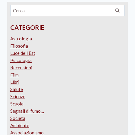
CATEGORIE
Astrologia
Filosofia
Luce dell'Est
Psicologia
Recensioni
Film
Libri
Salute
Scienze
Scuola
Segnali di fumo…
Società
Ambiente
Associazionismo