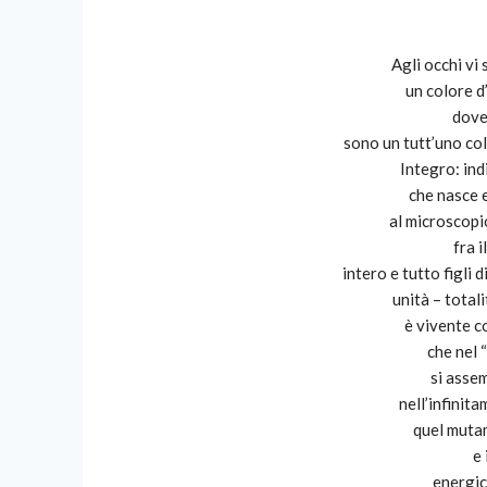
Agli occhi vi
un colore d
dove
sono un tutt’uno co
Integro: in
che nasce 
al microscopi
fra i
intero e tutto figli 
unità – totali
è vivente c
che nel 
si assem
nell’infinit
quel mutam
e
energic