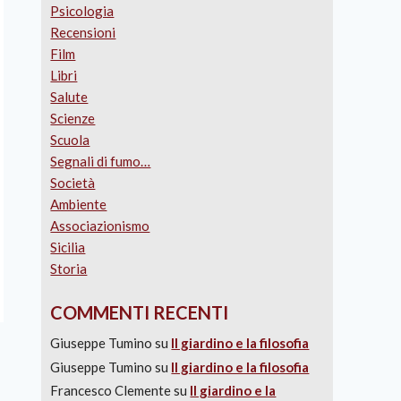
Psicologia
Recensioni
Film
Libri
Salute
Scienze
Scuola
Segnali di fumo…
Società
Ambiente
Associazionismo
Sicilia
Storia
COMMENTI RECENTI
Giuseppe Tumino
su
Il giardino e la filosofia
Giuseppe Tumino
su
Il giardino e la filosofia
Francesco Clemente
su
Il giardino e la