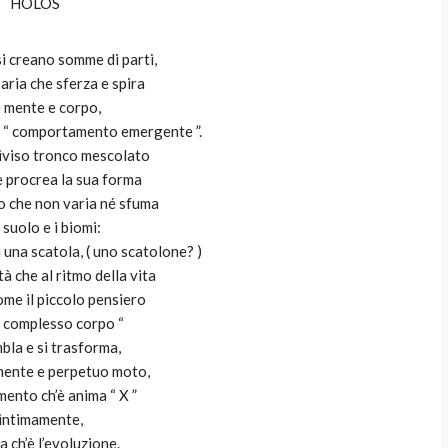
HÒLOS
 si creano somme di parti,
’aria che sferza e spira
 mente e corpo,
l “ comportamento emergente ”.
diviso tronco mescolato
e procrea la sua forma
o che non varia né sfuma
l suolo e i biomi:
di una scatola, ( uno scatolone? )
tà che al ritmo della vita
ome il piccolo pensiero
“ complesso corpo “
bla e si trasforma,
amente e perpetuo moto,
ento ch’è anima “ X ”
 intimamente,
a ch’è l’evoluzione.