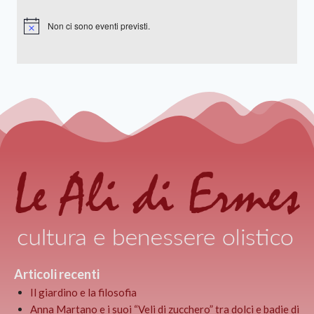
Non ci sono eventi previsti.
Notice
Articoli recenti
Il giardino e la filosofia
Anna Martano e i suoi “Veli di zucchero” tra dolci e badie di