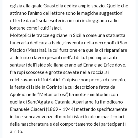
egizia alla quale Guastella dedica ampio spazio. Quelle che
attirano l’animo del lettore sono le magiche suggestioni
offerte da un’Isola esoterica in cui riecheggiano radici
lontane come i culti isiaci.
Molteplici le tracce egiziane in Sicilia come una statuetta
funeraria dedicata a Iside, rinvenuta nella necropoli di San
Placido (Messina), la cui funzione era quella di risparmiare
al defunto i lavori pesanti nell’al di là. I più importanti
santuari dell’Iside siciliana erano ad Enna e ad Erice dove,
fra rupi scoscese e grotte scavate nella roccia, si
celebravano riti iniziatici. Colpisce non poco, a d esempio,
la festa di Iside in Corinto la cui descrizione fatta da
Apuleio nelle “Metamorfosi”, ha molte similitudini con
quella di Sant’Agata a Catania. A parlarne fu il modicano
Emanuele Ciaceri (1869 – 1944) mettendo specificamente
in luce sopravvivenze di moduli isiaci in alcuni particolari
della mascheratura e del comportamento dei partecipanti
al rito.