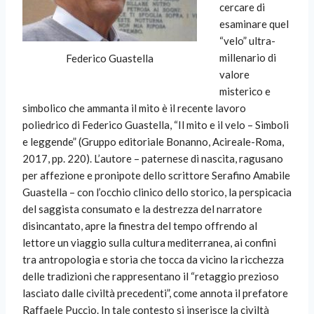
cercare di
esaminare quel
“velo” ultra-
millenario di
Federico Guastella
valore
misterico e
simbolico che ammanta il mito è il recente lavoro
poliedrico di Federico Guastella, “Il mito e il velo – Simboli
e leggende” (Gruppo editoriale Bonanno, Acireale-Roma,
2017, pp. 220). L’autore – paternese di nascita, ragusano
per affezione e pronipote dello scrittore Serafino Amabile
Guastella – con l’occhio clinico dello storico, la perspicacia
del saggista consumato e la destrezza del narratore
disincantato, apre la finestra del tempo offrendo al
lettore un viaggio sulla cultura mediterranea, ai confini
tra antropologia e storia che tocca da vicino la ricchezza
delle tradizioni che rappresentano il “retaggio prezioso
lasciato dalle civiltà precedenti”, come annota il prefatore
Raffaele Puccio. In tale contesto si inserisce la civiltà