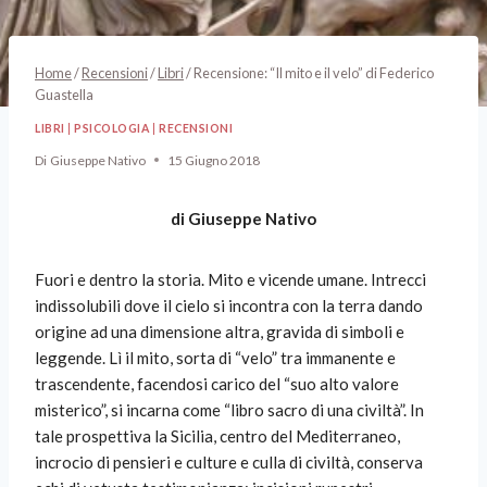
Home
/
Recensioni
/
Libri
/
Recensione: “Il mito e il velo” di Federico
Guastella
LIBRI
|
PSICOLOGIA
|
RECENSIONI
Di
Giuseppe Nativo
15 Giugno 2018
di Giuseppe Nativo
Fuori e dentro la storia. Mito e vicende umane. Intrecci
indissolubili dove il cielo si incontra con la terra dando
origine ad una dimensione altra, gravida di simboli e
leggende. Lì il mito, sorta di “velo” tra immanente e
trascendente, facendosi carico del “suo alto valore
misterico”, si incarna come “libro sacro di una civiltà”. In
tale prospettiva la Sicilia, centro del Mediterraneo,
incrocio di pensieri e culture e culla di civiltà, conserva