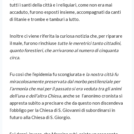
tutti i santi della città e i reliquiari, come non era mai
accaduto, furono esposti insieme, accompagnati da canti
di litanie e trombe e tamburi a lutto.
Inoltre ci viene riferita la curiosa notizia che, per riparare
il male, furono rinchiuse
tutte le meretrici tanto cittadini,
quanto forestieri, che arrivarono al numero di cinquanta
circa
.
Fu così che l’epidemia fu scongiurata e
la nostra città fu
miracolosamente preservata dal morbo pestilenziale per
l’armonia che mai per il passato si era veduta tra gli animi
dell’una e dell’altra Chiesa
, anche se
l’anonimo cronista si
appresta subito a precisare che da questo non discendeva
l’obbligo per la Chiesa di S. Giovanni di subordinarsi in
futuro alla Chiesa di S. Giorgio.
Sui danni, invece, che Messina subì, esiste un resoconto