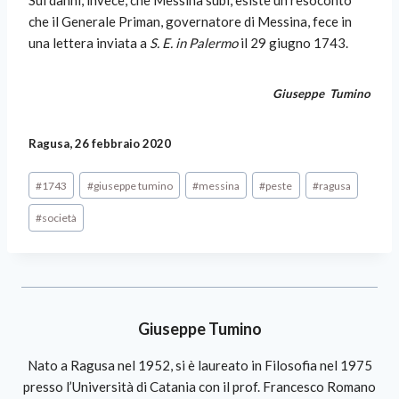
che il Generale Priman, governatore di Messina, fece in
una lettera inviata a
S. E. in Palermo
il 29 giugno 1743.
Giuseppe Tumino
Ragusa, 26 febbraio 2020
#
1743
#
giuseppe tumino
#
messina
#
peste
#
ragusa
#
società
Giuseppe Tumino
Nato a Ragusa nel 1952, si è laureato in Filosofia nel 1975
presso l’Università di Catania con il prof. Francesco Romano