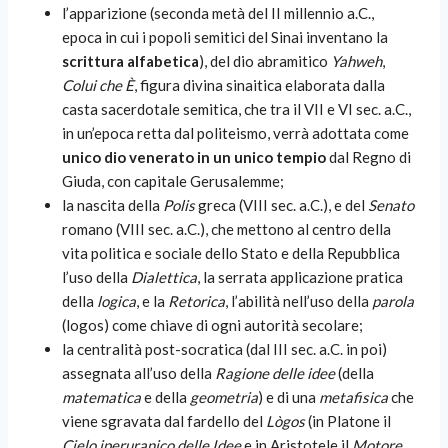
l’apparizione (seconda metà del II millennio a.C.,
epoca in cui i popoli semitici del Sinai inventano la
scrittura alfabetica
), del dio abramitico
Yahweh
,
Colui che È
, figura divina sinaitica
elaborata dalla
casta sacerdotale semitica, che tra il VII e VI sec. a.C.,
in un’epoca retta dal politeismo, verrà adottata come
unico dio venerato in un unico tempio
dal Regno di
Giuda, con capitale Gerusalemme;
la nascita della
Polis
greca (VIII sec. a.C.), e del
Senato
romano (VIII sec. a.C.), che mettono al centro della
vita politica e sociale dello Stato e della Repubblica
l’uso della
Dialettica
, la serrata applicazione pratica
della
logica
, e la
Retorica
, l’abilità nell’uso della
parola
(logos) come chiave di ogni autorità secolare;
la centralità post-socratica (dal III sec. a.C. in poi)
assegnata all’uso della
Ragione delle idee
(della
matematica
e della
geometria
) e di una
metafisica
che
viene sgravata dal fardello del
Lògos
(in Platone il
Cielo iperuranico delle Idee
e in Aristotele il
Motore