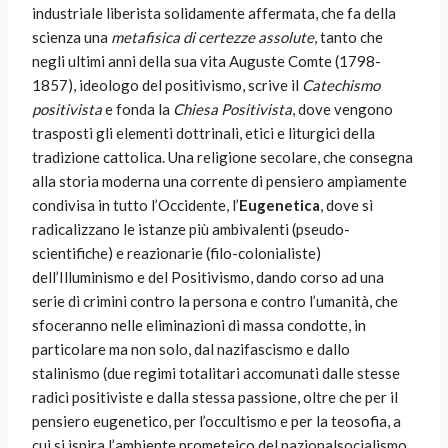
industriale liberista solidamente affermata, che fa della
scienza una
metafisica di certezze assolute
, tanto che
negli ultimi anni della sua vita Auguste Comte (1798-
1857), ideologo del positivismo, scrive il
Catechismo
positivista
e fonda la
Chiesa Positivista
, dove vengono
trasposti gli elementi dottrinali, etici e liturgici della
tradizione cattolica. Una religione secolare, che consegna
alla storia moderna una corrente di pensiero ampiamente
condivisa in tutto l’Occidente, l’
Eugenetica
, dove si
radicalizzano le istanze più ambivalenti (pseudo-
scientifiche) e reazionarie (filo-colonialiste)
dell’Illuminismo e del Positivismo, dando corso ad una
serie di crimini contro la persona e contro l’umanità, che
sfoceranno nelle eliminazioni di massa condotte, in
particolare ma non solo, dal nazifascismo e dallo
stalinismo (due regimi totalitari accomunati dalle stesse
radici positiviste e dalla stessa passione, oltre che per il
pensiero eugenetico, per l’occultismo e per la teosofia, a
cui si ispira l’ambiente prometeico del nazionalsocialismo