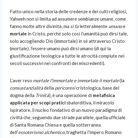
Fatto unico nella storia delle credenze e dei culti religiosi,
Yahweh non si limita ad assumere sembianze umane, come
fanno molte altre divinità, ma
si fa
letteralmente
umano
e
mortale
in Cristo, perché solo così l’umanità può dirsi tale,
solo accogliendo Dio (immortale) in sé attraverso Cristo
(mortale), l’essere umano può dirsi umano (di qui la
giustificazione teologica a tutte le atrocità compiute nei
secoli successivi nei confronti dei miscredenti).
L’aver reso
mortale l’immortale e immortale il mortale
(la
consustanzialità
della
pericoresi
cristologica, base del
dogma della
Trinità
), è una operazione di
metafisica
applicata per scopi pratici
sbalorditiva, il miracolo
ispiratore, il nucleo fondativo di un nuovo paradigma di
civiltà che, seguendo due strade parallele, quella ufficiale
di Santa Romana Chiesa e quella sotterranea
dell’
essoterismo alchemico
, traghetta l’Impero Romano