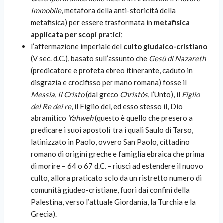
Immobile
, metafora della anti-storicità della
metafisica) per essere trasformata in
metafisica
applicata per scopi pratici
;
l’affermazione imperiale del
culto giudaico-cristiano
(V sec. d.C.), basato sull’assunto che
Gesù di Nazareth
(predicatore e profeta ebreo itinerante, caduto in
disgrazia e crocifisso per mano romana) fosse il
Messia
,
Il Cristo
(dal greco
Christòs
, l’Unto), il
Figlio
del Re dei re
, il Figlio del, ed esso stesso il, Dio
abramitico
Yahweh
(questo è quello che presero a
predicare i suoi apostoli, tra i quali Saulo di Tarso,
latinizzato in Paolo, ovvero San Paolo, cittadino
romano di origini greche e famiglia ebraica che prima
di morire – 64 o 67 d.C. – riuscì ad estendere il nuovo
culto, allora praticato solo da un ristretto numero di
comunità giudeo-cristiane, fuori dai confini della
Palestina, verso l’attuale Giordania, la Turchia e la
Grecia).