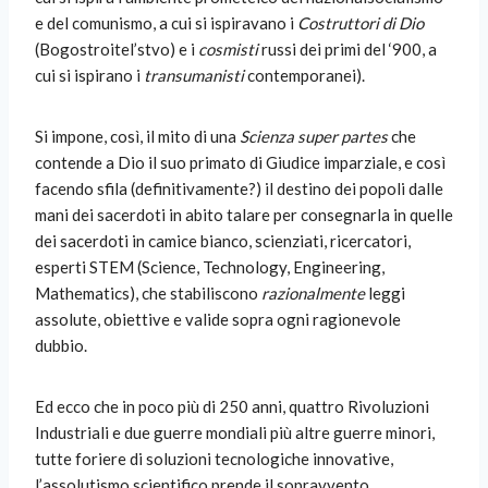
e del comunismo, a cui si ispiravano i
Costruttori di Dio
(Bogostroitel’stvo) e i
cosmisti
russi dei primi del ‘900, a
cui si ispirano i
transumanisti
contemporanei).
Si impone, così, il mito di una
Scienza super partes
che
contende a Dio il suo primato di Giudice imparziale, e così
facendo sfila (definitivamente?) il destino dei popoli dalle
mani dei sacerdoti in abito talare per consegnarla in quelle
dei sacerdoti in camice bianco, scienziati, ricercatori,
esperti STEM (Science, Technology, Engineering,
Mathematics), che stabiliscono
razionalmente
leggi
assolute, obiettive e valide sopra ogni ragionevole
dubbio.
Ed ecco che in poco più di 250 anni, quattro Rivoluzioni
Industriali e due guerre mondiali più altre guerre minori,
tutte foriere di soluzioni tecnologiche innovative,
l’assolutismo scientifico prende il sopravvento