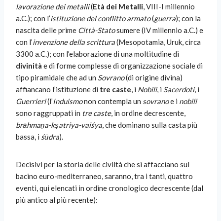
lavorazione dei metalli
(
Età dei Metalli
, VIII-I millennio
a.C.); con l’
istituzione del conflitto armato
(
guerra
); con la
nascita delle prime
Città-Stato
sumere (IV millennio a.C.) e
con l’
invenzione della scrittura
(Mesopotamia, Uruk, circa
3300 a.C.); con l’elaborazione di una moltitudine di
divinità
e di forme complesse di organizzazione sociale di
tipo piramidale che ad un
Sovrano
(di origine divina)
affiancano l’istituzione di
tre caste
, i
Nobili
, i
Sacerdoti
, i
Guerrieri
(l’
Induismo
non contempla un
sovrano
e i
nobili
sono raggruppati in
tre caste
, in ordine decrescente,
brāhmaṇa-kṣatriya-vaiśya
, che dominano sulla casta più
bassa, i
śūdra
).
Decisivi per la storia delle civiltà che si affacciano sul
bacino euro-mediterraneo, saranno, tra i tanti, quattro
eventi, qui elencati in ordine cronologico decrescente (dal
più antico al più recente):