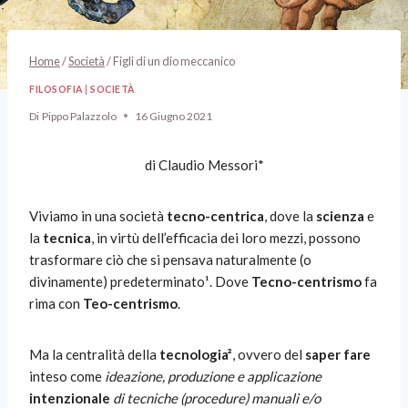
Home
/
Società
/
Figli di un dio meccanico
FILOSOFIA
|
SOCIETÀ
Di
Pippo Palazzolo
16 Giugno 2021
di Claudio Messori*
Viviamo in una società
tecno-centrica
, dove la
scienza
e
la
tecnica
, in virtù dell’efficacia dei loro mezzi, possono
trasformare ciò che si pensava naturalmente (o
divinamente) predeterminato¹. Dove
Tecno-centrismo
fa
rima con
Teo-centrismo
.
Ma la centralità della
tecnologia²
, ovvero del
saper fare
inteso come
ideazione, produzione e applicazione
intenzionale
di tecniche (procedure) manuali e/o