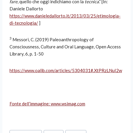
fare
, quello che oggi indichiamo con la
tecnica
.” [In:
Daniele Dallorto
https://www.danieledallorto.it/2013/03/25/etimologia-
di-tecnologia/
]
3
Messori, C. (2019) Paleoanthropology of
Consciousness, Culture and Oral Language, Open Access
Library, 6, p. 1-50
https://www.oalib.com/articles/5304031#.XtPRzLNuI2w
Fonte dell’immagine: www.wsimag.com