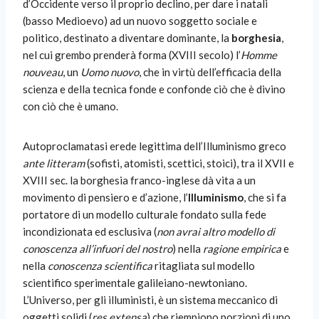
d’Occidente verso il proprio declino, per dare i natali
(basso Medioevo) ad un nuovo soggetto sociale e
politico, destinato a diventare dominante, la
borghesia
,
nel cui grembo prenderà forma (XVIII secolo) l’
Homme
nouveau
, un
Uomo nuovo
, che in virtù dell’efficacia della
scienza e della tecnica fonde e confonde ciò che è divino
con ciò che è umano.
Autoproclamatasi erede legittima dell’Illuminismo greco
ante litteram
(sofisti, atomisti, scettici, stoici), tra il XVII e
XVIII sec. la borghesia franco-inglese dà vita a un
movimento di pensiero e d’azione, l’
Illuminismo
, che si fa
portatore di un modello culturale fondato sulla fede
incondizionata ed esclusiva (
non avrai altro modello di
conoscenza all’infuori del nostro
) nella
ragione empirica
e
nella
conoscenza scientifica
ritagliata sul modello
scientifico sperimentale galileiano-newtoniano.
L’Universo, per gli illuministi, è un sistema meccanico di
oggetti solidi (
res extensa
) che riempiono porzioni di uno