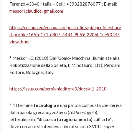
Terenzo 43040, Italia – Cell.: +393282876077 ; E-mail:
messori.claudio@gmail.com
https://europa.eu/europass/eportfolio/api/eprofile/share
d-profile/165fe171-d807-4441-9b59-2206b1ee9044?
view=html
1
Messori, C. (2018) Dall’Uomo-Macchina Illuminista alla
Robotizzazione della Società, Il Minotauro, 1(1), Persiani
Editore, Bologna, Italy
https://issuu.com/persianieditore0/docs/n1_2018
2
“Il termine
tecnologia
è una parola composta che deriva
dalla parola greca τεχνολογία (
tékhne-loghìa
),
letteralmente
“discorso (o ragionamento) sull’arte”
,
dove con arte si intendeva sino al secolo XVIII il
saper