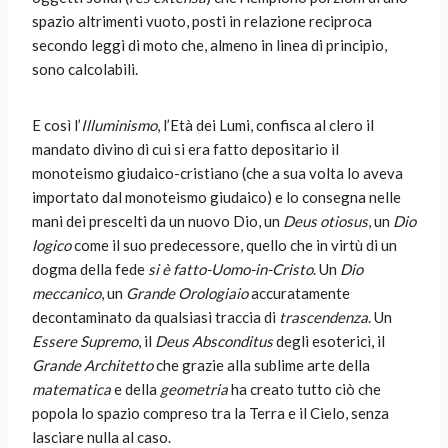
spazio altrimenti vuoto, posti in relazione reciproca
secondo leggi di moto che, almeno in linea di principio,
sono calcolabili.
E così l’
Illuminismo
, l’Età dei Lumi, confisca al clero il
mandato divino di cui si era fatto depositario il
monoteismo giudaico-cristiano (che a sua volta lo aveva
importato dal monoteismo giudaico) e lo consegna nelle
mani dei prescelti da un nuovo Dio, un
Deus otiosus
, un
Dio
logico
come il suo predecessore, quello che in virtù di
un
dogma della fede
si è fatto-Uomo-in-Cristo
. Un
Dio
meccanico
, un
Grande Orologiaio
accuratamente
decontaminato da qualsiasi traccia di
trascendenza
. Un
Essere Supremo
, il
Deus Absconditus
degli esoterici, il
Grande Architetto
che grazie alla sublime arte della
matematica
e della
geometria
ha creato tutto ciò che
popola lo spazio compreso tra la Terra e il Cielo, senza
lasciare nulla al caso.