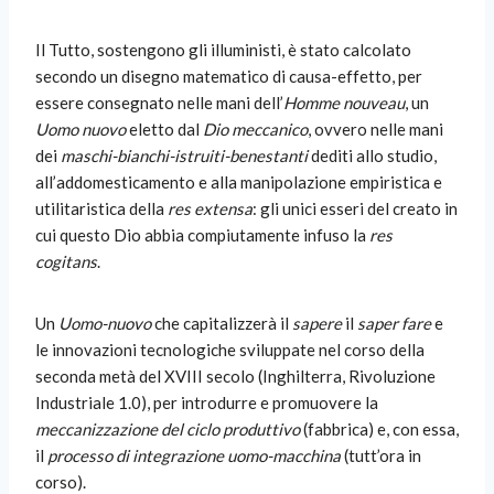
Il Tutto, sostengono gli illuministi, è stato calcolato
secondo un disegno matematico di causa-effetto, per
essere consegnato nelle mani dell’
Homme nouveau
, un
Uomo nuovo
eletto dal
Dio meccanico
, ovvero nelle mani
dei
maschi-bianchi-istruiti-benestanti
dediti allo studio,
all’addomesticamento e alla manipolazione empiristica e
utilitaristica della
res extensa
: gli unici esseri del creato in
cui questo Dio abbia compiutamente infuso la
res
cogitans
.
Un
Uomo-nuovo
che capitalizzerà il
sapere
il
saper fare
e
le innovazioni tecnologiche sviluppate nel corso della
seconda metà del XVIII secolo (Inghilterra, Rivoluzione
Industriale 1.0), per introdurre e promuovere la
meccanizzazione del ciclo produttivo
(fabbrica) e, con essa,
il
processo di integrazione uomo-macchina
(tutt’ora in
corso).