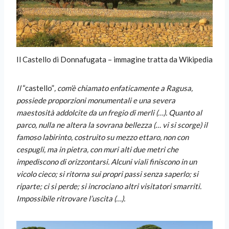
Il Castello di Donnafugata – immagine tratta da Wikipedia
Il
“castello”
, com’è chiamato enfaticamente a Ragusa,
possiede proporzioni monumentali e una severa
maestosità addolcite da un fregio di merli (…). Quanto al
parco, nulla ne altera la sovrana bellezza (… vi si scorge) il
famoso labirinto, costruito su mezzo ettaro, non con
cespugli, ma in pietra, con muri alti due metri che
impediscono di orizzontarsi. Alcuni viali finiscono in un
vicolo cieco; si ritorna sui propri passi senza saperlo; si
riparte; ci si perde; si incrociano altri visitatori smarriti.
Impossibile ritrovare l’uscita (…).