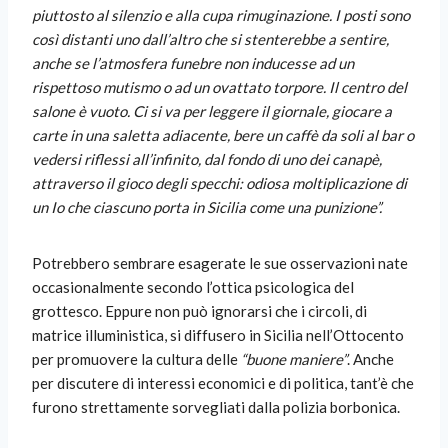
piuttosto al silenzio e alla cupa rimuginazione. I posti sono
così distanti uno dall’altro che si stenterebbe a sentire,
anche se l’atmosfera funebre non inducesse ad un
rispettoso mutismo o ad un ovattato torpore. Il centro del
salone è vuoto. Ci si va per leggere il giornale, giocare a
carte in una saletta adiacente, bere un caffè da soli al bar o
vedersi riflessi all’infinito, dal fondo di uno dei canapè,
attraverso il gioco degli specchi: odiosa moltiplicazione di
un Io che ciascuno porta in Sicilia come una punizione”.
Potrebbero sembrare esagerate le sue osservazioni nate
occasionalmente secondo l’ottica psicologica del
grottesco. Eppure non può ignorarsi che i circoli, di
matrice illuministica, si diffusero in Sicilia nell’Ottocento
per promuovere la cultura delle
“buone maniere”
. Anche
per discutere di interessi economici e di politica, tant’è che
furono strettamente sorvegliati dalla polizia borbonica.