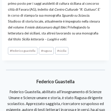
primo posto per i saggi anzidetti di cultura siciliana al concorso
città di Favara (AG), indetto dal
Centro Culturale “R. Guttuso”
. E’
in corso di stampa la sua monografia
Sguardo su Sciascia
.
Studioso di storia locale, attualmente è impegnato nella stesura
del volume
Il miele dolceamaro degli Iblei.
Privilegiando la
letteratura dei siciliani, sta altresì lavorando su una monografia
dal titolo
Sicilia letteraria – Luoghi e volti
.
#
federico guastella
#
ragusa
#
sicilia
Federico Guastella
Federico Guastella, abilitato all’insegnamento di Scienze
Umane e Scienze umane e storia, è stato Ragusa dirigente
scolastico. Apprezzato saggista, ricercatore scrupoloso ed
esigente, autore di testi letterari in prosa e in versi, ha al suo