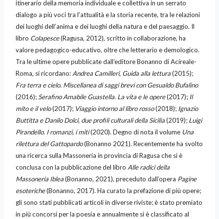
itinerario della memoria individuale e collettiva in un serrato
dialogo a più voci tra l’attualità e la storia recente, tra le relazioni
dei luoghi dell’anima e dei luoghi della natura e del paesaggio. Il
libro
Colapesce
(Ragusa, 2012), scritto in collaborazione, ha
valore pedagogico-educativo, oltre che letterario e demologico.
Tra le ultime opere pubblicate dall’editore Bonanno di Acireale-
Roma, si ricordano:
Andrea Camilleri, Guida alla lettura
(2015);
Fra terra e cielo. Miscellanea di saggi brevi con Gesualdo Bufalino
(2016);
Serafino Amabile Guastella. La vita e le opere
(2017);
Il
mito e il velo
(2017);
Viaggio intorno al libro rosso
(2018);
Ignazio
Buttitta e Danilo Dolci, due profili culturali della Sicilia
(2019);
Luigi
Pirandello. I romanzi, i miti
(2020). Degno di nota il volume
Una
rilettura del Gattopardo
(Bonanno 2021). Recentemente ha svolto
una ricerca sulla Massoneria in provincia di Ragusa che si è
conclusa con la pubblicazione del libro
Alle radici della
Massoneria Iblea
(Bonanno, 2021), preceduto dall’opera
Pagine
esoteriche
(Bonanno, 2017). Ha curato la prefazione di più opere;
gli sono stati pubblicati articoli in diverse riviste; è stato premiato
in più concorsi per la poesia e annualmente si è classificato al