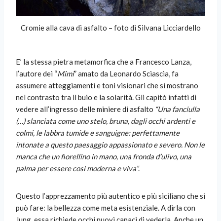
Cromie alla cava di asfalto – foto di Silvana Licciardello
E’ la stessa pietra metamorfica che a Francesco Lanza,
l’autore dei “
Mimi
” amato da Leonardo Sciascia, fa
assumere atteggiamenti e toni visionari che si mostrano
nel contrasto tra il buio e la solarità. Gli capitò infatti di
vedere all’ingresso delle miniere di asfalto
“Una fanciulla
(…) slanciata come uno stelo, bruna, dagli occhi ardenti e
colmi, le labbra tumide e sanguigne: perfettamente
intonate a questo paesaggio appassionato e severo. Non le
manca che un fiorellino in mano, una fronda d’ulivo, una
palma per essere così moderna e viva”
.
Questo l’apprezzamento più autentico e più siciliano che si
può fare: la bellezza come meta esistenziale. A dirla con
Jung, essa richiede occhi nuovi capaci di vederla. Anche un