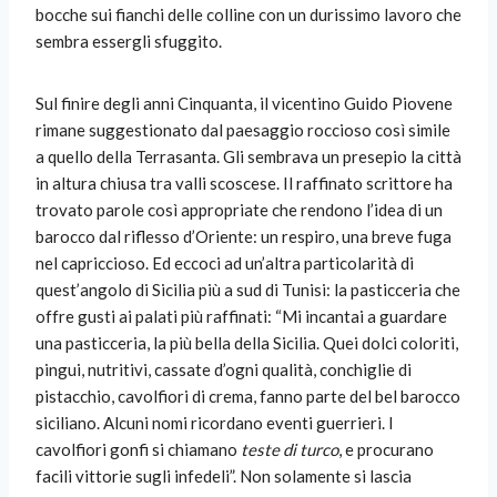
bocche sui fianchi delle colline con un durissimo lavoro che
sembra essergli sfuggito.
Sul finire degli anni Cinquanta, il vicentino Guido Piovene
rimane suggestionato dal paesaggio roccioso così simile
a quello della Terrasanta. Gli sembrava un presepio la città
in altura chiusa tra valli scoscese. Il raffinato scrittore ha
trovato parole così appropriate che rendono l’idea di un
barocco dal riflesso d’Oriente: un respiro, una breve fuga
nel capriccioso. Ed eccoci ad un’altra particolarità di
quest’angolo di Sicilia più a sud di Tunisi: la pasticceria che
offre gusti ai palati più raffinati: “Mi incantai a guardare
una pasticceria, la più bella della Sicilia. Quei dolci coloriti,
pingui, nutritivi, cassate d’ogni qualità, conchiglie di
pistacchio, cavolfiori di crema, fanno parte del bel barocco
siciliano. Alcuni nomi ricordano eventi guerrieri. I
cavolfiori gonfi si chiamano
teste di turco
, e procurano
facili vittorie sugli infedeli”. Non solamente si lascia