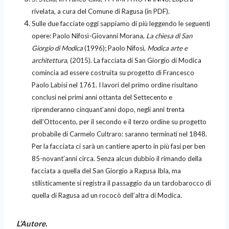
rivelata, a cura del Comune di Ragusa (in PDF).
Sulle due facciate oggi sappiamo di più leggendo le seguenti
opere: Paolo Nifosì-Giovanni Morana,
La chiesa di San
Giorgio di Modica
(1996); Paolo Nifosì,
Modica arte e
architettura
, (2015). La facciata di San Giorgio di Modica
comincia ad essere costruita su progetto di Francesco
Paolo Labisi nel 1761. I lavori del primo ordine risultano
conclusi nei primi anni ottanta del Settecento e
riprenderanno cinquant’anni dopo, negli anni trenta
dell’Ottocento, per il secondo e il terzo ordine su progetto
probabile di Carmelo Cultraro: saranno terminati nel 1848.
Per la facciata ci sarà un cantiere aperto in più fasi per ben
85-novant’anni circa. Senza alcun dubbio il rimando della
facciata a quella del San Giorgio a Ragusa Ibla, ma
stilisticamente si registra il passaggio da un tardobarocco di
quella di Ragusa ad un rococò dell’altra di Modica.
L’Autore.