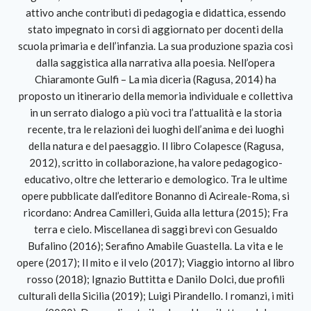
attivo anche contributi di pedagogia e didattica, essendo
stato impegnato in corsi di aggiornato per docenti della
scuola primaria e dell’infanzia. La sua produzione spazia così
dalla saggistica alla narrativa alla poesia. Nell’opera
Chiaramonte Gulfi – La mia diceria (Ragusa, 2014) ha
proposto un itinerario della memoria individuale e collettiva
in un serrato dialogo a più voci tra l’attualità e la storia
recente, tra le relazioni dei luoghi dell’anima e dei luoghi
della natura e del paesaggio. Il libro Colapesce (Ragusa,
2012), scritto in collaborazione, ha valore pedagogico-
educativo, oltre che letterario e demologico. Tra le ultime
opere pubblicate dall’editore Bonanno di Acireale-Roma, si
ricordano: Andrea Camilleri, Guida alla lettura (2015); Fra
terra e cielo. Miscellanea di saggi brevi con Gesualdo
Bufalino (2016); Serafino Amabile Guastella. La vita e le
opere (2017); Il mito e il velo (2017); Viaggio intorno al libro
rosso (2018); Ignazio Buttitta e Danilo Dolci, due profili
culturali della Sicilia (2019); Luigi Pirandello. I romanzi, i miti