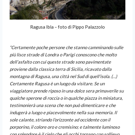
Ragusa Ibla – foto di Pippo Palazzolo
“Certamente poche persone che stanno camminando sulle
più lisce strade di Londra o Parigi conoscono che molto
dell’asfalto con cui queste strade sono pavimentate
proviene dalla classica terra di Sicilia, ricavato dalla
montagna di Ragusa, una città nel Sud di quell’isola. (…)
Certamente Ragusa è un luogo da visitare. Se un
viaggiatore prende riposo in una dolce sera primaverile su
qualche sperone di roccia o in qualche piazza in miniatura,
testimonierà una scena che non può dimenticare e che
indugerà a luogo e piacevolmente nella sua memoria. Il
sole
calante, striando l’orizzonte ad occidente con il
porporino, il colore oro e cremisino; e talmente luminoso
con splendore è il cielo che gli occhi tornano con sollievo