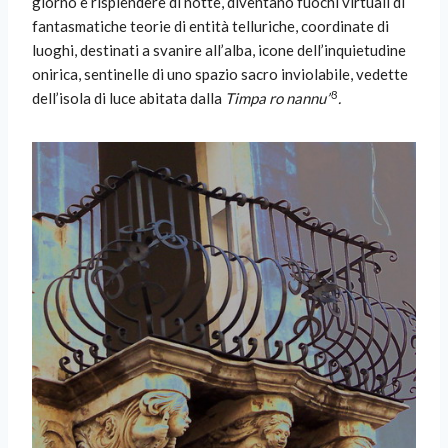
giorno e risplendere di notte, diventano fuochi virtuali di
fantasmatiche teorie di entità telluriche, coordinate di
luoghi, destinati a svanire all’alba, icone dell’inquietudine
onirica, sentinelle di uno spazio sacro inviolabile, vedette
3
dell’isola di luce abitata dalla
Timpa ro nannu”
.