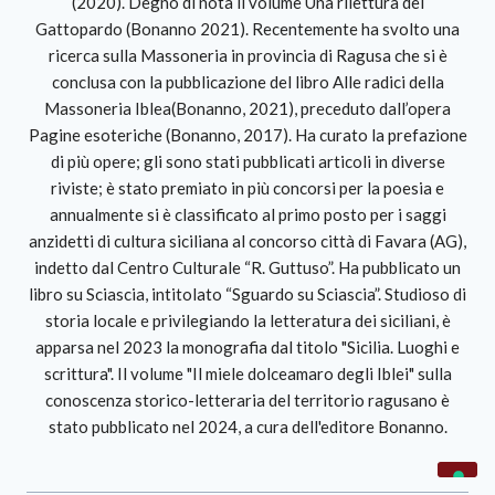
(2020). Degno di nota il volume Una rilettura del
Gattopardo (Bonanno 2021). Recentemente ha svolto una
ricerca sulla Massoneria in provincia di Ragusa che si è
conclusa con la pubblicazione del libro Alle radici della
Massoneria Iblea(Bonanno, 2021), preceduto dall’opera
Pagine esoteriche (Bonanno, 2017). Ha curato la prefazione
di più opere; gli sono stati pubblicati articoli in diverse
riviste; è stato premiato in più concorsi per la poesia e
annualmente si è classificato al primo posto per i saggi
anzidetti di cultura siciliana al concorso città di Favara (AG),
indetto dal Centro Culturale “R. Guttuso”. Ha pubblicato un
libro su Sciascia, intitolato “Sguardo su Sciascia”. Studioso di
storia locale e privilegiando la letteratura dei siciliani, è
apparsa nel 2023 la monografia dal titolo "Sicilia. Luoghi e
scrittura". Il volume "Il miele dolceamaro degli Iblei" sulla
conoscenza storico-letteraria del territorio ragusano è
stato pubblicato nel 2024, a cura dell'editore Bonanno.