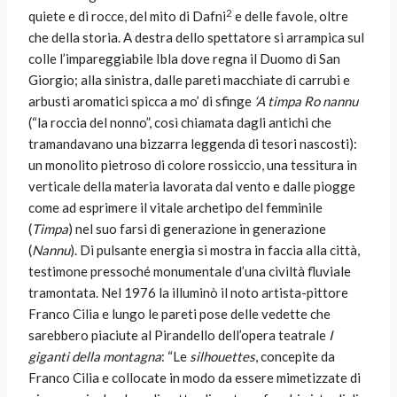
2
quiete e di rocce, del mito di Dafni
e delle favole, oltre
che della storia. A destra dello spettatore si arrampica sul
colle l’impareggiabile Ibla dove regna il Duomo di San
Giorgio; alla sinistra, dalle pareti macchiate di carrubi e
arbusti aromatici spicca a mo’ di sfinge
‘A timpa Ro nannu
(“la roccia del nonno”, così chiamata dagli antichi che
tramandavano una bizzarra leggenda di tesori nascosti):
un monolito pietroso di colore rossiccio, una tessitura in
verticale della materia lavorata dal vento e dalle piogge
come ad esprimere il vitale archetipo del femminile
(
Timpa
) nel suo farsi di generazione in generazione
(
Nannu
). Di pulsante energia si mostra in faccia alla città,
testimone pressoché monumentale d’una civiltà fluviale
tramontata. Nel 1976 la illuminò il noto artista-pittore
Franco Cilia e lungo le pareti pose delle vedette che
sarebbero piaciute al Pirandello dell’opera teatrale
I
giganti della montagna
: “Le
silhouettes
, concepite da
Franco Cilia e collocate in modo da essere mimetizzate di