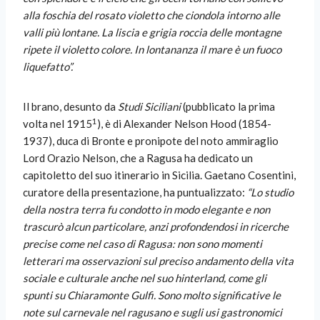
alla foschia del rosato violetto che ciondola intorno alle
valli più lontane. La liscia e grigia roccia delle montagne
ripete il violetto colore. In lontananza il mare è un fuoco
liquefatto”.
Il brano, desunto da
Studi Siciliani
(pubblicato la prima
1
volta nel 1915
), è di Alexander Nelson Hood (1854-
1937), duca di Bronte e pronipote del noto ammiraglio
Lord Orazio Nelson, che a Ragusa ha dedicato un
capitoletto del suo itinerario in Sicilia. Gaetano Cosentini,
curatore della presentazione, ha puntualizzato:
“Lo studio
della nostra terra fu condotto in modo elegante e non
trascurò alcun particolare, anzi profondendosi in ricerche
precise come nel caso di Ragusa: non sono momenti
letterari ma osservazioni sul preciso andamento della vita
sociale e culturale anche nel suo hinterland, come gli
spunti su Chiaramonte Gulfi. Sono molto significative le
note sul carnevale nel ragusano e sugli usi gastronomici