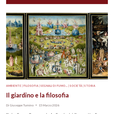
AMBIENTE
|
FILOSOFIA
|
SEGNALI DI FUMO...
|
SOCIETÀ
|
STORIA
Il giardino e la filosofia
Di
Giuseppe Tumino
15 Marzo 2026