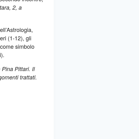
tara, 2, a
ll’Astrologia,
ri (1-12), gli
e come simbolo
).
ina Pittari. Il
gomenti trattati.