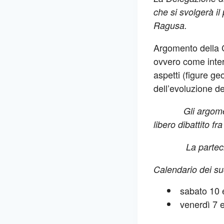
che si svolgerà il
Ragusa.
Argomento della C
ovvero come interp
aspetti (figure g
dell’evoluzione del
Gli argome
libero dibattito fr
La parteci
Calendario dei suc
sabato 10 
venerdì 7 