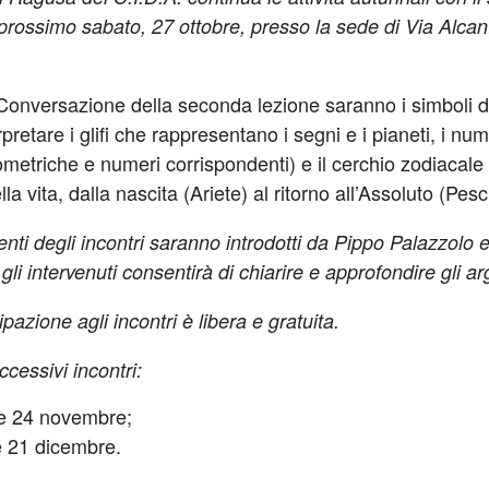
 prossimo sabato, 27 ottobre, presso la sede di Via Alcan
onversazione della seconda lezione saranno i simboli de
retare i glifi che rappresentano i segni e i pianeti, i nume
eometriche e numeri corrispondenti) e il cerchio zodiacal
la vita, dalla nascita (Ariete) al ritorno all’Assoluto (Pesci
nti degli incontri saranno introdotti da Pippo Palazzolo e P
a gli intervenuti consentirà di chiarire e approfondire gli ar
pazione agli incontri è libera e gratuita.
cessivi incontri:
e 24 novembre;
e 21 dicembre.