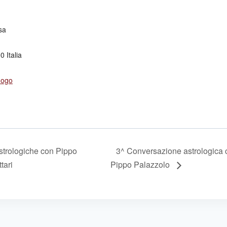
sa
00
Italia
Luogo
trologiche con Pippo
3^ Conversazione astrologica c
tari
Pippo Palazzolo