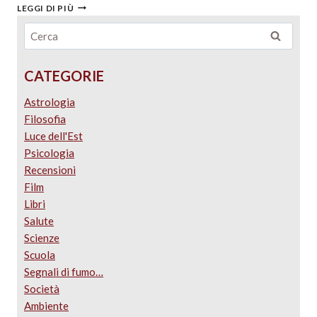
LEGGI DI PIÙ
CATEGORIE
Astrologia
Filosofia
Luce dell'Est
Psicologia
Recensioni
Film
Libri
Salute
Scienze
Scuola
Segnali di fumo…
Società
Ambiente