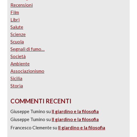
Recensioni
Film
Libri
Salute
Scienze
Scuola
Segnali di fumo…
Società
Ambiente
Associazionismo
Sicilia
Storia
COMMENTI RECENTI
Giuseppe Tumino
su
Il giardino e la filosofia
Giuseppe Tumino
su
Il giardino e la filosofia
Francesco Clemente
su
Il giardino e la filosofia