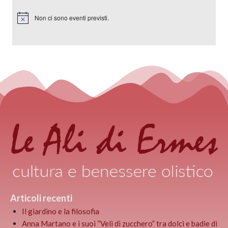
Non ci sono eventi previsti.
Notice
Articoli recenti
Il giardino e la filosofia
Anna Martano e i suoi “Veli di zucchero” tra dolci e badie di