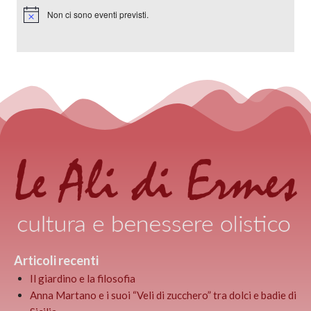
Non ci sono eventi previsti.
Notice
Articoli recenti
Il giardino e la filosofia
Anna Martano e i suoi “Veli di zucchero” tra dolci e badie di