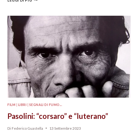
LEGGI DI PIÙ
FILM
|
LIBRI
|
SEGNALI DI FUMO...
Pasolini: “corsaro” e “luterano”
Di
Federico Guastella
13 Settembre 2023