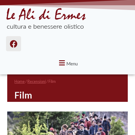
Menu
Home
/
Recensioni
/
Film
Film