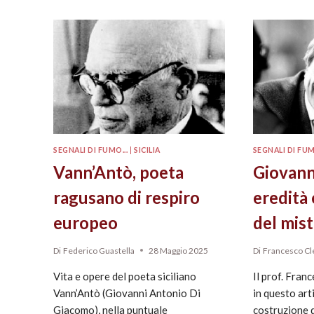
SEGNALI DI FUMO...
|
SICILIA
SEGNALI DI FUM
Vann’Antò, poeta
Giovann
ragusano di respiro
eredità 
europeo
del mis
Di
Federico Guastella
28 Maggio 2025
Di
Francesco C
Vita e opere del poeta siciliano
Il prof. Fra
Vann’Antò (Giovanni Antonio Di
in questo art
Giacomo), nella puntuale
costruzione 