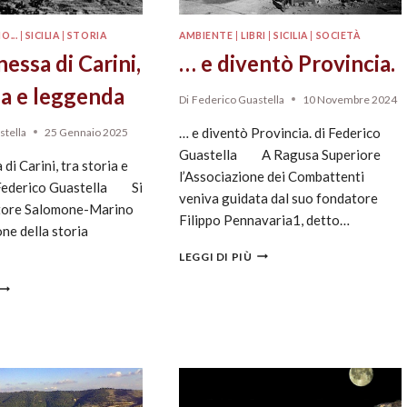
O...
|
SICILIA
|
STORIA
AMBIENTE
|
LIBRI
|
SICILIA
|
SOCIETÀ
essa di Carini,
… e diventò Provincia.
ia e leggenda
Di
Federico Guastella
10 Novembre 2024
… e diventò Provincia. di Federico
stella
25 Gennaio 2025
Guastella A Ragusa Superiore
di Carini, tra storia e
l’Associazione dei Combattenti
 Federico Guastella Si
veniva guidata dal suo fondatore
atore Salomone-Marino
Filippo Pennavaria1, detto…
one della storia
LEGGI DI PIÙ