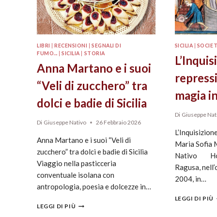
LIBRI
|
RECENSIONI
|
SEGNALI DI
SICILIA
|
SOCIE
FUMO...
|
SICILIA
|
STORIA
L’Inquis
Anna Martano e i suoi
repress
“Veli di zucchero” tra
magia in
dolci e badie di Sicilia
Di
Giuseppe Nat
Di
Giuseppe Nativo
26 Febbraio 2026
L’Inquisizione
Anna Martano e i suoi “Veli di
Maria Sofia 
zucchero” tra dolci e badie di Sicilia
Nativo Ho i
Viaggio nella pasticceria
Ragusa, nell
conventuale isolana con
2004, in…
antropologia, poesia e dolcezze in…
LEGGI DI PIÙ
LEGGI DI PIÙ