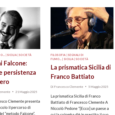
O...
|
SICILIA
|
SOCIETÀ
FILOSOFIA
|
SEGNALI DI
FUMO...
|
SICILIA
|
SOCIETÀ
i Falcone:
La prismatica Sicilia di
e persistenza
Franco Battiato
tero
Di
Francesco Clemente
5 Maggio 2025
lemente
21 Maggio 2025
La prismatica Sicilia di Franco
ncesco Clemente presenta
Battiato di Francesco Clemente A
icolo il percorso di
Niccolò Pedone “[Ecco] un paese a
del “metodo Falcone”,
cui la colomba diè in prestito il suo