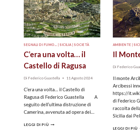
SEGNALI DI FUMO...
|
SICILIA
|
SOCIETÀ
AMBIENTE
|
SIC
C’era una volta… il
Il Mont
Castello di Ragusa
Di
Federico Gua
Il monte Arc
Di
Federico Guastella
11 Agosto 2024
Arcibessi inn
C’era una volta… il Castello di
https://it.wi
Ragusa di Federico Guastella A
di Federico 
seguito dell’ultima distruzione di
raccolta dell
Camerina, avvenuta ad opera dei…
Sicilia dai Pe
LEGGI DI PIÙ
LEGGI DI PIÙ