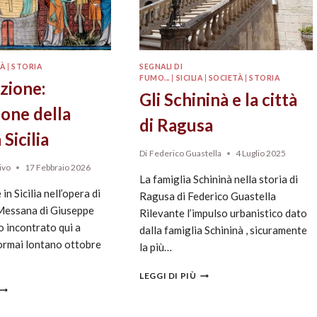
TÀ
|
STORIA
SEGNALI DI
FUMO...
|
SICILIA
|
SOCIETÀ
|
STORIA
izione:
Gli Schininà e la città
ione della
di Ragusa
 Sicilia
Di
Federico Guastella
4 Luglio 2025
ivo
17 Febbraio 2026
La famiglia Schininà nella storia di
 in Sicilia nell’opera di
Ragusa di Federico Guastella
Messana di Giuseppe
Rilevante l’impulso urbanistico dato
ncontrato qui a
dalla famiglia Schininà , sicuramente
’ormai lontano ottobre
la più…
LEGGI DI PIÙ