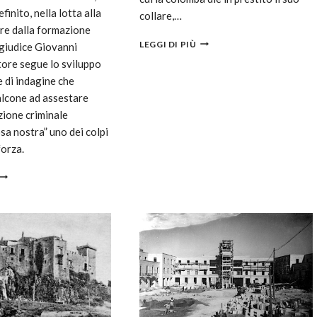
inito, nella lotta alla
collare,…
ire dalla formazione
LEGGI DI PIÙ
 giudice Giovanni
tore segue lo sviluppo
e di indagine che
lcone ad assestare
zione criminale
a nostra” uno dei colpi
forza.