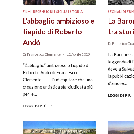
FILM
|
RECENSIONI
|
SICILIA
|
STORIA
SEGNALI DI FUM
L’abbaglio ambizioso e
La Baron
tiepido di Roberto
tra stor
Andò
Di
Federico Gua
La Baronessa 
Di
Francesco Clemente
12 Aprile 2025
leggenda di
“L’abbaglio” ambizioso e tiepido di
deve a Salv
Roberto Andò di Francesco
la pubblicazi
Clemente Può capitare che una
d’amore…
creazione artistica sia giudicata più
per le…
LEGGI DI PIÙ
LEGGI DI PIÙ