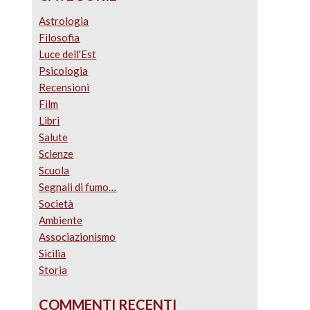
Astrologia
Filosofia
Luce dell'Est
Psicologia
Recensioni
Film
Libri
Salute
Scienze
Scuola
Segnali di fumo…
Società
Ambiente
Associazionismo
Sicilia
Storia
COMMENTI RECENTI