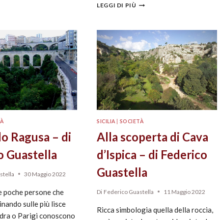
LEGGI DI PIÙ
TÀ
SICILIA
|
SOCIETÀ
do Ragusa – di
Alla scoperta di Cava
o Guastella
d’Ispica – di Federico
Guastella
stella
30 Maggio 2022
 poche persone che
Di
Federico Guastella
11 Maggio 2022
ando sulle più lisce
Ricca simbologia quella della roccia,
ndra o Parigi conoscono