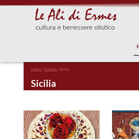
Home
/
Società
/
Sicilia
Sicilia