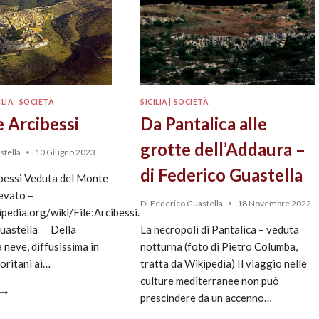
ILIA
|
SOCIETÀ
SICILIA
|
SOCIETÀ
e Arcibessi
Da Pantalica alle
grotte dell’Addaura –
stella
10 Giugno 2023
di Federico Guastella
ibessi Veduta del Monte
evato –
Di
Federico Guastella
18 Novembre 2022
kipedia.org/wiki/File:Arcibessi.jpg
Guastella Della
La necropoli di Pantalica – veduta
a neve, diffusissima in
notturna (foto di Pietro Columba,
loritani ai…
tratta da Wikipedia) Il viaggio nelle
culture mediterranee non può
prescindere da un accenno…