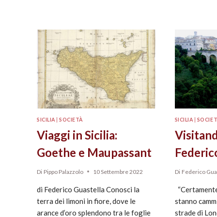
SICILIA
|
SOCIETÀ
SICILIA
|
SOCIE
Viaggi in Sicilia:
Visitan
Goethe e Maupassant
Federic
Di
Pippo Palazzolo
10 Settembre 2022
Di
Federico Gua
di Federico Guastella Conosci la
“Certamente
terra dei limoni in fiore, dove le
stanno cammin
arance d’oro splendono tra le foglie
strade di Lo