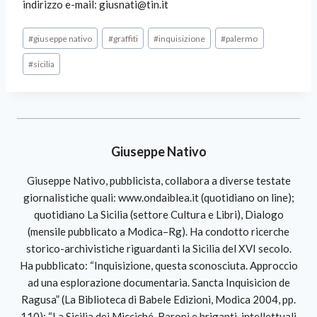
indirizzo e-mail: giusnati@tin.it
#
giuseppe nativo
#
graffiti
#
inquisizione
#
palermo
#
sicilia
Giuseppe Nativo
Giuseppe Nativo, pubblicista, collabora a diverse testate
giornalistiche quali: www.ondaiblea.it (quotidiano on line);
quotidiano La Sicilia (settore Cultura e Libri), Dialogo
(mensile pubblicato a Modica–Rg). Ha condotto ricerche
storico-archivistiche riguardanti la Sicilia del XVI secolo.
Ha pubblicato: “Inquisizione, questa sconosciuta. Approccio
ad una esplorazione documentaria. Sancta Inquisicion de
Ragusa” (La Biblioteca di Babele Edizioni, Modica 2004, pp.
110); “La Sicilia dei Micciché. Baroni e briganti, intellettuali