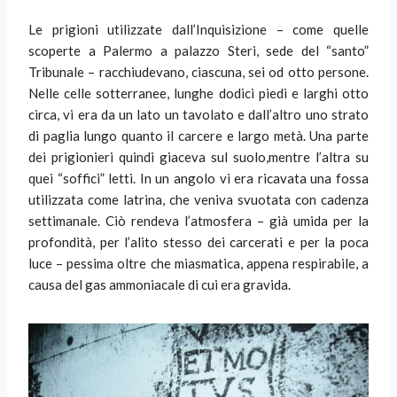
Le prigioni utilizzate dall’Inquisizione – come quelle
scoperte a Palermo a palazzo Steri, sede del “santo”
Tribunale – racchiudevano, ciascuna, sei od otto persone.
Nelle celle sotterranee, lunghe dodici piedi e larghi otto
circa, vi era da un lato un tavolato e dall’altro uno strato
di paglia lungo quanto il carcere e largo metà. Una parte
dei prigionieri quindi giaceva sul suolo,mentre l’altra su
quei “soffici” letti. In un angolo vi era ricavata una fossa
utilizzata come latrina, che veniva svuotata con cadenza
settimanale. Ciò rendeva l’atmosfera – già umida per la
profondità, per l’alito stesso dei carcerati e per la poca
luce – pessima oltre che miasmatica, appena respirabile, a
causa del gas ammoniacale di cui era gravida.