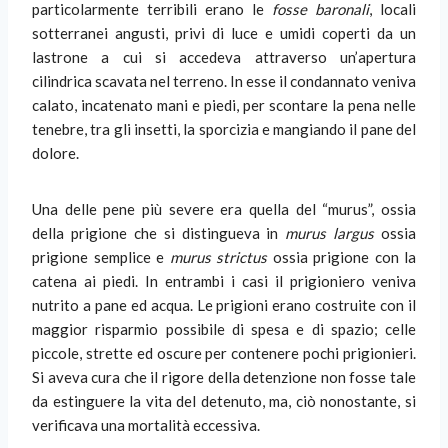
particolarmente terribili erano le
fosse baronali
, locali
sotterranei angusti, privi di luce e umidi coperti da un
lastrone a cui si accedeva attraverso un’apertura
cilindrica scavata nel terreno. In esse il condannato veniva
calato, incatenato mani e piedi, per scontare la pena nelle
tenebre, tra gli insetti, la sporcizia e mangiando il pane del
dolore.
Una delle pene più severe era quella del “murus”, ossia
della prigione che si distingueva in
murus largus
ossia
prigione semplice e
murus strictus
ossia prigione con la
catena ai piedi. In entrambi i casi il prigioniero veniva
nutrito a pane ed acqua. Le prigioni erano costruite con il
maggior risparmio possibile di spesa e di spazio; celle
piccole, strette ed oscure per contenere pochi prigionieri.
Si aveva cura che il rigore della detenzione non fosse tale
da estinguere la vita del detenuto, ma, ciò nonostante, si
verificava una mortalità eccessiva.