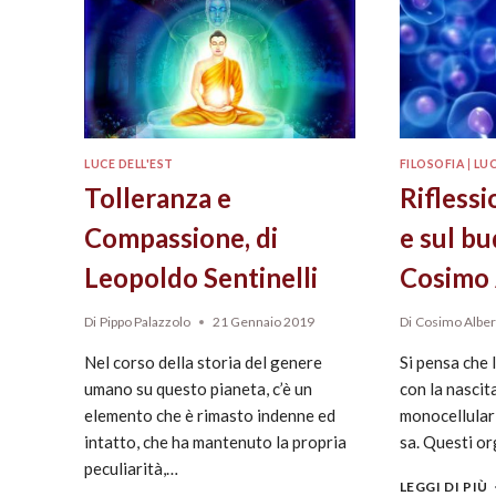
LUCE DELL'EST
FILOSOFIA
|
LUC
Tolleranza e
Riflessi
Compassione, di
e sul bu
Leopoldo Sentinelli
Cosimo 
Di
Pippo Palazzolo
21 Gennaio 2019
Di
Cosimo Alber
Nel corso della storia del genere
Si pensa che 
umano su questo pianeta, c’è un
con la nascit
elemento che è rimasto indenne ed
monocellulari
intatto, che ha mantenuto la propria
sa. Questi or
peculiarità,…
LEGGI DI PIÙ