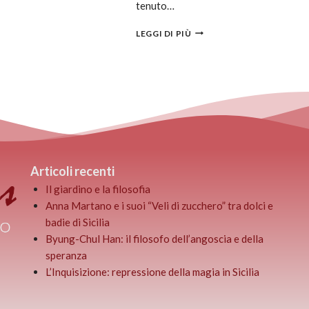
tenuto…
LEGGI DI PIÙ
Articoli recenti
Il giardino e la filosofia
Anna Martano e i suoi “Veli di zucchero” tra dolci e
badie di Sicilia
Byung-Chul Han: il filosofo dell’angoscia e della
speranza
L’Inquisizione: repressione della magia in Sicilia