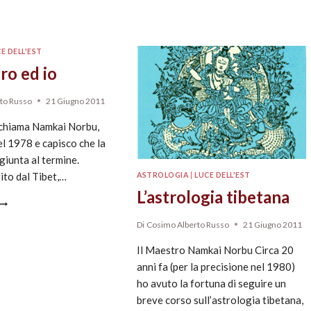
E DELL'EST
ro ed io
to Russo
21 Giugno 2011
i chiama Namkai Norbu,
l 1978 e capisco che la
 giunta al termine.
ito dal Tibet,…
ASTROLOGIA
|
LUCE DELL'EST
L’astrologia tibetana
Di
Cosimo Alberto Russo
21 Giugno 2011
Il Maestro Namkai Norbu Circa 20
anni fa (per la precisione nel 1980)
ho avuto la fortuna di seguire un
breve corso sull’astrologia tibetana,