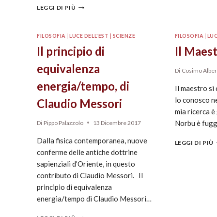
LEGGI DI PIÙ
FILOSOFIA
|
LUCE DELL'EST
|
SCIENZE
FILOSOFIA
|
LUC
Il principio di
Il Maest
equivalenza
Di
Cosimo Alber
energia/tempo, di
Il maestro s
lo conosco ne
Claudio Messori
mia ricerca è
Norbu è fugg
Di
Pippo Palazzolo
13 Dicembre 2017
Dalla fisica contemporanea, nuove
LEGGI DI PIÙ
conferme delle antiche dottrine
sapienziali d’Oriente, in questo
contributo di Claudio Messori. Il
principio di equivalenza
energia/tempo di Claudio Messori…