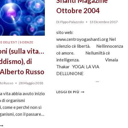
Shanti Magazine
Ottobre 2004
Di
Pippo Palazzolo
13 Dicembre 2017
sito web:
www.centroyogashanti.org Nel
E DELL'EST
|
SCIENZE
silenzio cè libertà. Nellinnocenza
oni (sulla vita…
cè amore. Nellumiltà cè
intelligenza. Vimala
ddismo), di
Thakar YOGA: LA VIA
Alberto Russo
DELLUNIONE
…
to Russo
28 Maggio 2018
LEGGI DI PIÙ
la vita abbia avuto inizio
a di organismi
, come e perché non si
ganismi, con il passare…