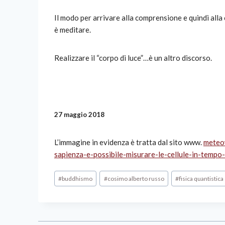
Il modo per arrivare alla comprensione e quindi all
è meditare.
Realizzare il “corpo di luce”…è un altro discorso.
27 maggio 2018
L’immagine in evidenza è tratta dal sito www.
meteo
sapienza-e-possibile-misurare-le-cellule-in-temp
#
buddhismo
#
cosimo alberto russo
#
fisica quantistica