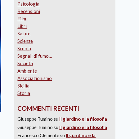
Psicologia
Recensioni
Film
Libri
Salute
Scienze
Scuola
Segnali di fumo…
Società
Ambiente
Associazionismo
Sicilia
Storia
COMMENTI RECENTI
Giuseppe Tumino
su
Il giardino e la filosofia
Giuseppe Tumino
su
Il giardino e la filosofia
Francesco Clemente
su
Il giardino e la