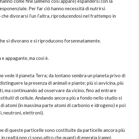
, hanno come fine (almeno così appare) espandersi con la
sponenziale. Per far ciò hanno necessità di nutrirsi
he divorarsi l’un l’altra, riproducendosi nel frattempo in
le che si divorano e si riproducono forsennatamente.
 e appagante, ma così è.
 vede il pianeta Terra; da lontano sembra un pianeta privo di
 distinguere la presenza di animali e piante; più si avvicina, più
nti, ma continuando ad osservare da vicino, fino ad entrare
ostituiti di cellule. Andando ancora più a fondo nello studio si
 di atomi (in massima parte atomi di carbonio e idrogeno) e poi
, neutroni, elettroni).
 di queste particelle sono costituite da particelle ancora più
in realtà non ci sono altro che quanti di energia (campi