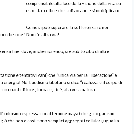
comprensibile alla luce della visione della vita su
esposta: cellule che si divorano e si moltiplicano.
Come si può superare la sofferenza se non
iproduzione? Non c’è altra via!
senza fine, dove, anche morendo, si è subito cibo di altre
azione e tentativi vani) che l’unica via per la “liberazione” è
ra energia! Nel buddismo tibetano si dice “realizzare il corpo di
si in quanti di luce”, tornare, cioè, alla vera natura
nell’induismo espressa con il termine maya) che gli organismi
già che non è così: sono semplici aggregati cellulari, uguali a