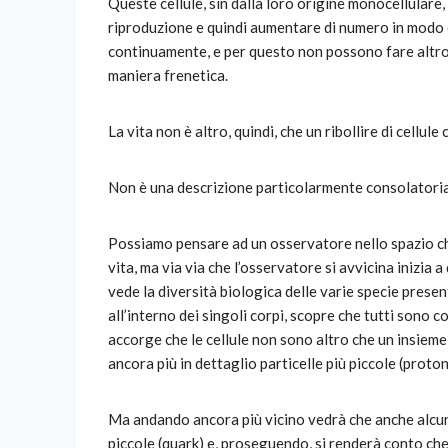
Queste cellule, sin dalla loro origine monocellulare
riproduzione e quindi aumentare di numero in modo e
continuamente, e per questo non possono fare altro c
maniera
frenetica.
La vita non è altro, quindi, che un ribollire di cellu
Non è una descrizione particolarmente consolatoria
Possiamo pensare ad un osservatore nello spazio che
vita, ma via via che l’osservatore si avvicina inizia a
vede la diversità biologica delle varie specie prese
all’interno dei singoli corpi, scopre che tutti sono c
accorge che le cellule non sono altro che un insieme
ancora più in dettaglio particelle più piccole (protoni
Ma andando ancora più vicino vedrà che anche alcune
piccole (quark) e, proseguendo, si renderà conto che 