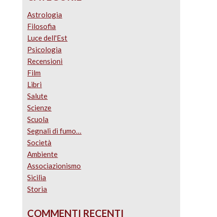
Astrologia
Filosofia
Luce dell'Est
Psicologia
Recensioni
Film
Libri
Salute
Scienze
Scuola
Segnali di fumo…
Società
Ambiente
Associazionismo
Sicilia
Storia
COMMENTI RECENTI