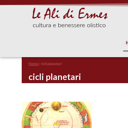
Home
/
cicli planetari
cicli planetari