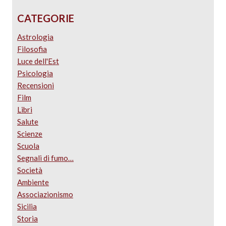
CATEGORIE
Astrologia
Filosofia
Luce dell'Est
Psicologia
Recensioni
Film
Libri
Salute
Scienze
Scuola
Segnali di fumo…
Società
Ambiente
Associazionismo
Sicilia
Storia