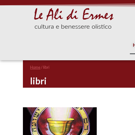
Home
/
libri
libri