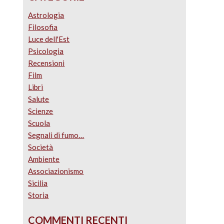
Astrologia
Filosofia
Luce dell'Est
Psicologia
Recensioni
Film
Libri
Salute
Scienze
Scuola
Segnali di fumo…
Società
Ambiente
Associazionismo
Sicilia
Storia
COMMENTI RECENTI