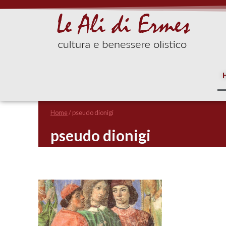
Home
/
pseudo dionigi
pseudo dionigi