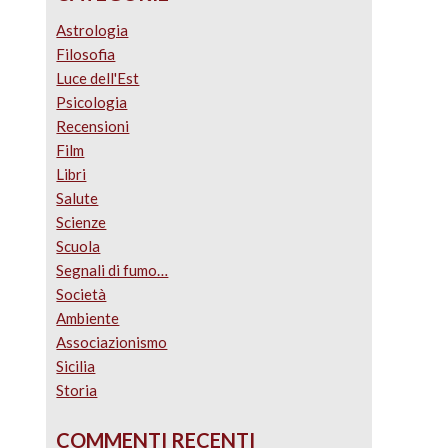
Astrologia
Filosofia
Luce dell'Est
Psicologia
Recensioni
Film
Libri
Salute
Scienze
Scuola
Segnali di fumo…
Società
Ambiente
Associazionismo
Sicilia
Storia
COMMENTI RECENTI