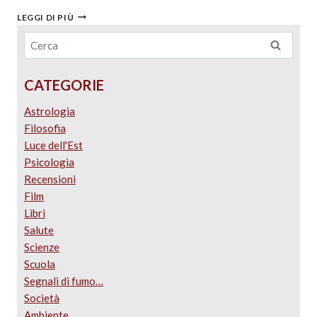
LEGGI DI PIÙ
CATEGORIE
Astrologia
Filosofia
Luce dell'Est
Psicologia
Recensioni
Film
Libri
Salute
Scienze
Scuola
Segnali di fumo…
Società
Ambiente