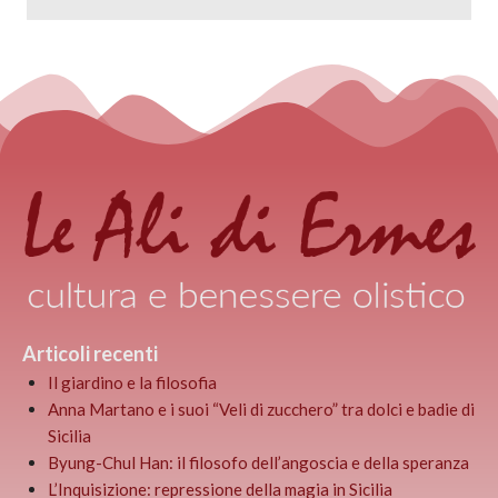
Articoli recenti
Il giardino e la filosofia
Anna Martano e i suoi “Veli di zucchero” tra dolci e badie di
Sicilia
Byung-Chul Han: il filosofo dell’angoscia e della speranza
L’Inquisizione: repressione della magia in Sicilia