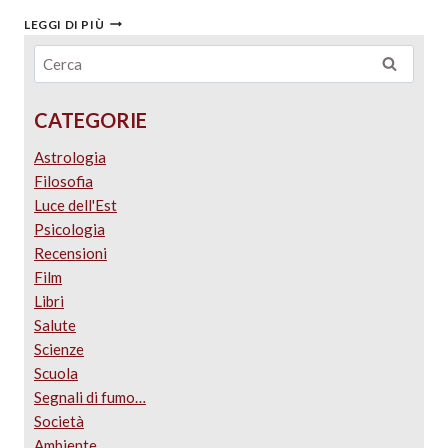
LEGGI DI PIÙ
CATEGORIE
Astrologia
Filosofia
Luce dell'Est
Psicologia
Recensioni
Film
Libri
Salute
Scienze
Scuola
Segnali di fumo…
Società
Ambiente