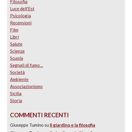
Filosofia
Luce dell'Est
Psicologia
Recensioni
Film
Libri
Salute
Scienze
Scuola
Segnali di fumo…
Società
Ambiente
Associazionismo
Sicilia
Storia
COMMENTI RECENTI
Giuseppe Tumino
su
Il giardino e la filosofia