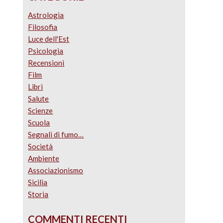
Astrologia
Filosofia
Luce dell'Est
Psicologia
Recensioni
Film
Libri
Salute
Scienze
Scuola
Segnali di fumo…
Società
Ambiente
Associazionismo
Sicilia
Storia
COMMENTI RECENTI