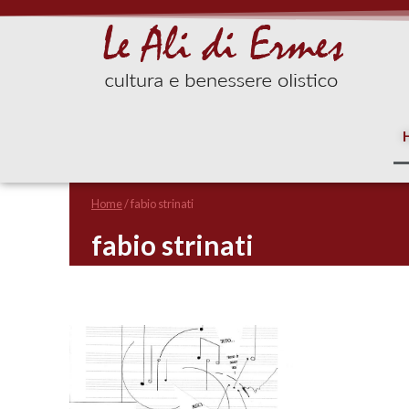
Home
/
fabio strinati
fabio strinati