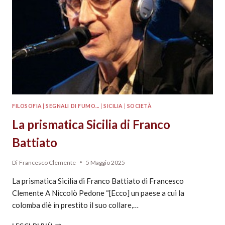
FILOSOFIA
|
SEGNALI DI FUMO...
|
SICILIA
|
SOCIETÀ
La prismatica Sicilia di Franco
Battiato
Di
Francesco Clemente
5 Maggio 2025
La prismatica Sicilia di Franco Battiato di Francesco
Clemente A Niccolò Pedone “[Ecco] un paese a cui la
colomba diè in prestito il suo collare,…