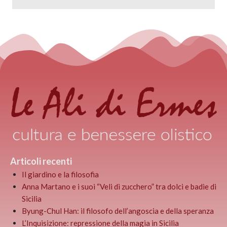
Articoli recenti
Il giardino e la filosofia
Anna Martano e i suoi “Veli di zucchero” tra dolci e badie di
Sicilia
Byung-Chul Han: il filosofo dell’angoscia e della speranza
L’Inquisizione: repressione della magia in Sicilia