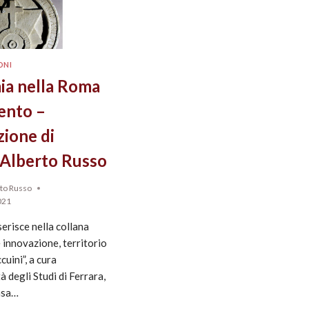
ONI
mia nella Roma
cento –
zione di
Alberto Russo
to Russo
021
serisce nella collana
 innovazione, territorio
cuini”, a cura
à degli Studi di Ferrara,
asa…