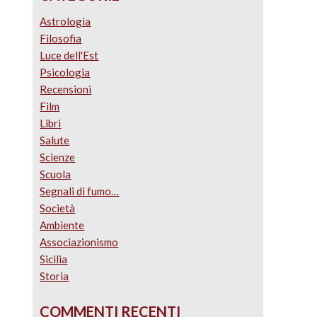
Astrologia
Filosofia
Luce dell'Est
Psicologia
Recensioni
Film
Libri
Salute
Scienze
Scuola
Segnali di fumo…
Società
Ambiente
Associazionismo
Sicilia
Storia
COMMENTI RECENTI