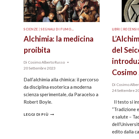
SCIENZE
|
SEGNALI DI FUMO...
LIBRI
|
RECENSI
Alchimia: la medicina
L’Alchi
proibita
del Sei
introdu
Di
Cosimo Alberto Russo
20 Settembre 2023
Cosimo 
Dall’alchimia alla chimica: il percorso
Di
Cosimo Alber
da disciplina esoterica a moderna
24 Settembre 2
scienza sperimentale, da Paracelso a
Robert Boyle.
Il testo si in
“Tradizione e
LEGGI DI PIÙ
e salute – Tac
dell’Universit
edito dalla c