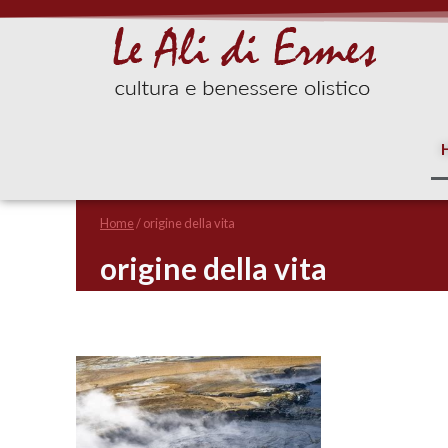
Home
/
origine della vita
origine della vita