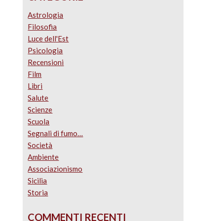
Astrologia
Filosofia
Luce dell'Est
Psicologia
Recensioni
Film
Libri
Salute
Scienze
Scuola
Segnali di fumo…
Società
Ambiente
Associazionismo
Sicilia
Storia
COMMENTI RECENTI