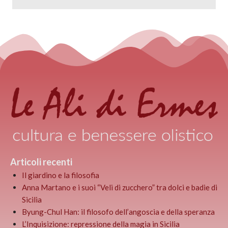
Articoli recenti
Il giardino e la filosofia
Anna Martano e i suoi “Veli di zucchero” tra dolci e badie di
Sicilia
Byung-Chul Han: il filosofo dell’angoscia e della speranza
L’Inquisizione: repressione della magia in Sicilia