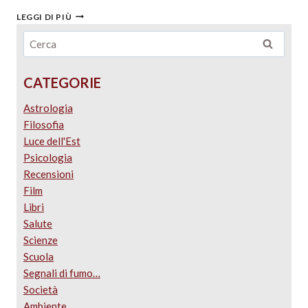
LEGGI DI PIÙ
CATEGORIE
Astrologia
Filosofia
Luce dell'Est
Psicologia
Recensioni
Film
Libri
Salute
Scienze
Scuola
Segnali di fumo…
Società
Ambiente