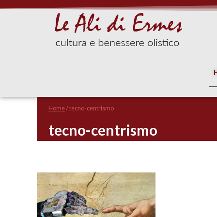
Home
/
tecno-centrismo
tecno-centrismo