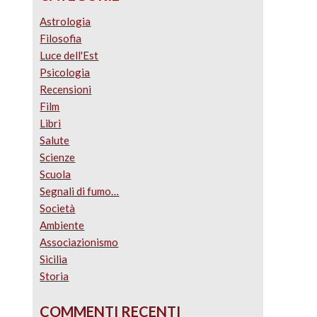
Astrologia
Filosofia
Luce dell'Est
Psicologia
Recensioni
Film
Libri
Salute
Scienze
Scuola
Segnali di fumo…
Società
Ambiente
Associazionismo
Sicilia
Storia
COMMENTI RECENTI