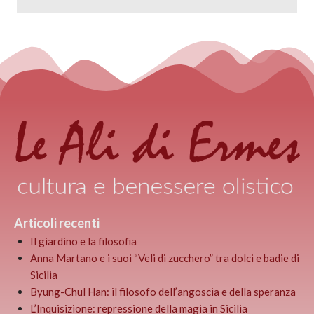
Articoli recenti
Il giardino e la filosofia
Anna Martano e i suoi “Veli di zucchero” tra dolci e badie di
Sicilia
Byung-Chul Han: il filosofo dell’angoscia e della speranza
L’Inquisizione: repressione della magia in Sicilia