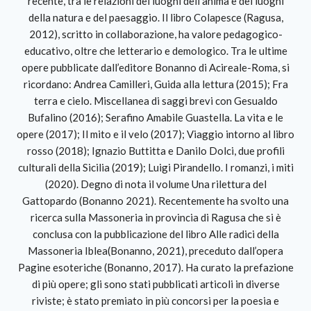
recente, tra le relazioni dei luoghi dell’anima e dei luoghi
della natura e del paesaggio. Il libro Colapesce (Ragusa,
2012), scritto in collaborazione, ha valore pedagogico-
educativo, oltre che letterario e demologico. Tra le ultime
opere pubblicate dall’editore Bonanno di Acireale-Roma, si
ricordano: Andrea Camilleri, Guida alla lettura (2015); Fra
terra e cielo. Miscellanea di saggi brevi con Gesualdo
Bufalino (2016); Serafino Amabile Guastella. La vita e le
opere (2017); Il mito e il velo (2017); Viaggio intorno al libro
rosso (2018); Ignazio Buttitta e Danilo Dolci, due profili
culturali della Sicilia (2019); Luigi Pirandello. I romanzi, i miti
(2020). Degno di nota il volume Una rilettura del
Gattopardo (Bonanno 2021). Recentemente ha svolto una
ricerca sulla Massoneria in provincia di Ragusa che si è
conclusa con la pubblicazione del libro Alle radici della
Massoneria Iblea(Bonanno, 2021), preceduto dall’opera
Pagine esoteriche (Bonanno, 2017). Ha curato la prefazione
di più opere; gli sono stati pubblicati articoli in diverse
riviste; è stato premiato in più concorsi per la poesia e