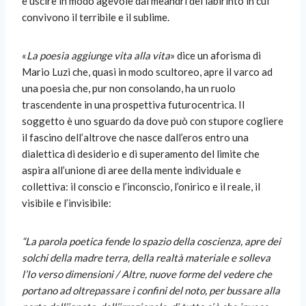
e uscire in modo agevole dai meandri del labirinto in cui
convivono il terribile e il sublime.
«
La poesia aggiunge vita alla vita
» dice un aforisma di
Mario Luzi che, quasi in modo scultoreo, apre il varco ad
una poesia che, pur non consolando, ha un ruolo
trascendente in una prospettiva futurocentrica. Il
soggetto è uno sguardo da dove può con stupore cogliere
il fascino dell’altrove che nasce dall’eros entro una
dialettica di desiderio e di superamento del limite che
aspira all’unione di aree della mente individuale e
collettiva: il conscio e l’inconscio, l’onirico e il reale, il
visibile e l’invisibile:
“La parola poetica fende lo spazio della coscienza, apre dei
solchi della madre terra, della realtà materiale e solleva
l’Io verso dimensioni / Altre, nuove forme del vedere che
portano ad oltrepassare i confini del noto, per bussare alla