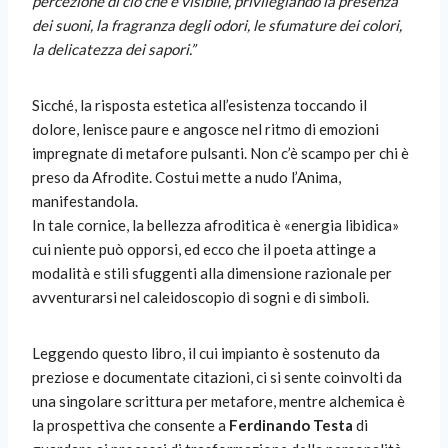
percezione di ciò che è visibile, privilegiando la presenza
dei suoni, la fragranza degli odori, le sfumature dei colori,
la delicatezza dei sapori.”
Sicché, la risposta estetica all’esistenza toccando il
dolore, lenisce paure e angosce nel ritmo di emozioni
impregnate di metafore pulsanti. Non c’è scampo per chi è
preso da Afrodite. Costui mette a nudo l’Anima,
manifestandola.
In tale cornice, la bellezza afroditica è «energia libidica»
cui niente può opporsi, ed ecco che il poeta attinge a
modalità e stili sfuggenti alla dimensione razionale per
avventurarsi nel caleidoscopio di sogni e di simboli.
Leggendo questo libro, il cui impianto è sostenuto da
preziose e documentate citazioni, ci si sente coinvolti da
una singolare scrittura per metafore, mentre alchemica è
la prospettiva che consente a
Ferdinando Testa
di