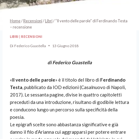
Home
/
Recensioni
/
Libri
/
“Il vento delle parole” di Ferdinando Testa
– recensione
LIBRI
|
RECENSIONI
Di
Federico Guastella
13 Giugno 2018
di Federico Guastella
«
Il vento delle parole
» è il titolo del libro di
Ferdinando
Testa
, pubblicato da IOD edizioni (Casalnuovo di Napoli,
2017). Le sessanta pagine, divise in quattro capitoletti
preceduti da una introduzione, risultano di godibile lettura
e conducono lungo un percorso sulla specificità della
poesia.
Le epigrafi scelte sono abbastanza significative e già
danno il filo d’Arianna cui aggrapparsi per potere entrare