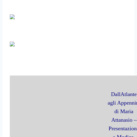
DallAtlante
agli Appennin
di Maria
Attanasio –
Presentazion
a Modica,