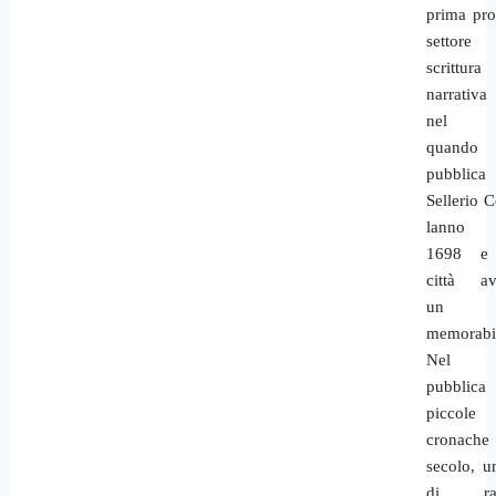
prima pro
settore 
scrittura
narrativa
nel 1
quando
pubblic
Sellerio 
lanno
1698 e 
città av
un f
memorabil
Nel 
pubblica
piccole
cronache
secolo, u
di rac