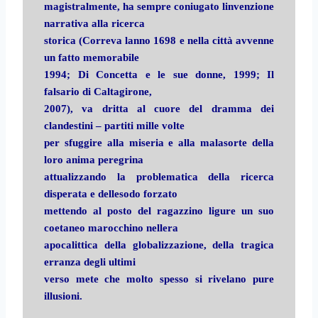
magistralmente, ha sempre coniugato linvenzione
narrativa alla ricerca
storica (Correva lanno 1698 e nella città avvenne
un fatto memorabile
1994; Di Concetta e le sue donne, 1999; Il
falsario di Caltagirone,
2007), va dritta al cuore del dramma dei
clandestini – partiti mille volte
per sfuggire alla miseria e alla malasorte della
loro anima peregrina 
attualizzando la problematica della ricerca
disperata e dellesodo forzato
mettendo al posto del ragazzino ligure un suo
coetaneo marocchino nellera
apocalittica della globalizzazione, della tragica
erranza degli ultimi
verso mete che molto spesso si rivelano pure
illusioni.