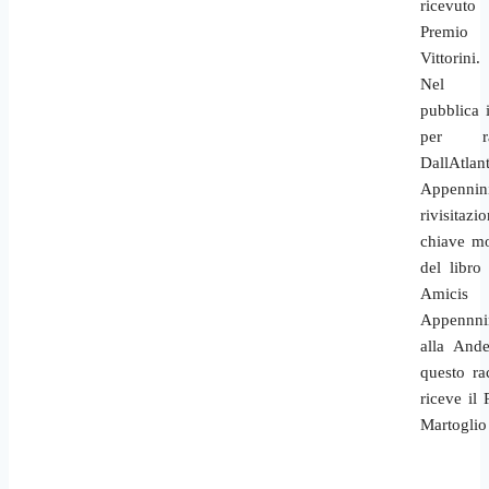
ricevu
Premio
Vittorini.
Nel 
pubblica i
per ra
DallAtlan
Appennini
rivisitaz
chiave m
del libro
Amicis 
Appennni
alla Ande
questo ra
riceve il
Martoglio