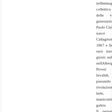
nellimma
collettivo
delle ve
generazio
Paolo Ciu
nasc
Caltagiro
1867 e fi
suoi trav
giorni ne
nellAlbe
Poveri
Invalidi,
passando
rivoluzion
larte
manicomi
galera
Il perso