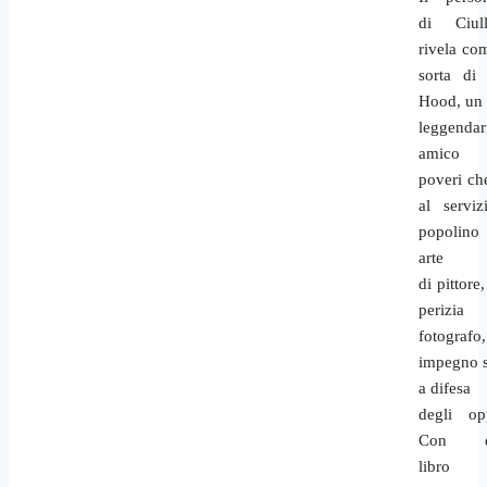
di Ciul
rivela co
sorta di
Hood, un
leggendar
amico
poveri ch
al serviz
popolino 
arte
di pittore,
perizi
fotografo,
impegno s
a difesa
degli opp
Con qu
libr