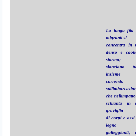
La lunga fila 
migranti si
concentra in 
denso e caoti
stormo; 
slanciano tut
insieme
correndo
sullimbarcazio
che nellimpatto
schianta in 
groviglio
di corpi e assi
legno
galleggianti; 