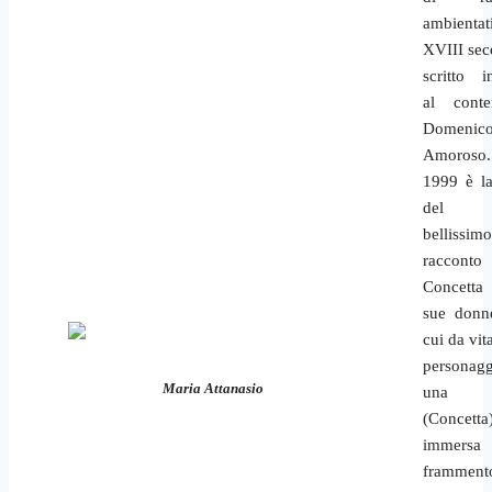
ambienta
XVIII sec
scritto i
al conte
Domenic
Amoroso
1999 è la
del
bellissimo
raccont
Concetta
sue donne
cui da vita
personag
Maria Attanasio
una d
(Concetta
immersa 
frammen