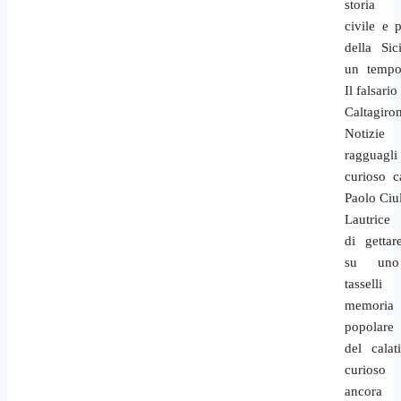
storia
civile e p
della Sic
un tempo
Il falsario
Caltagiro
Notiz
ragguagl
curioso c
Paolo Ciull
Lautrice
di gettar
su uno
tassel
memoria
popolare
del calat
curioso 
ancora