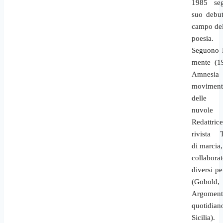
1985 seg
suo debut
campo del
poesia.
Seguono 
mente (1
Amnesi
movimen
delle
nuvole 
Redattric
rivista 
di marcia
collabor
diversi pe
(Gobold,
Argomenti
quotidia
Sicilia