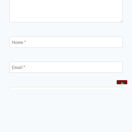
Nome
*
Email
*
Sito web
This site uses Akismet to reduce spam.
Learn how your