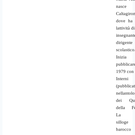
nasc
Caltagiro
dove ha 
lattività di
insegna
dirigente
scolastico
Iniz
pubblica
1979 con
Interni
(pubblica
nellantol
dei Qua
della Fen
La
silloge 
barocco 