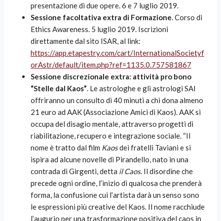
presentazione di due opere. 6 e 7 luglio 2019.
Sessione facoltativa extra di Formazione
. Corso di
Ethics Awareness. 5 luglio 2019. Iscrizioni
direttamente dal sito ISAR, al link:
https://app.etapestry.com/cart/InternationalSocietyf
orAstr/default/item.php?ref=1135.0.757581867
Sessione discrezionale extra: attività pro bono
“Stelle dal Kaos”
. Le astrologhe e gli astrologi SAI
offriranno un consulto di 40 minuti a chi dona almeno
21 euro ad AAK (Associazione Amici di Kaos). AAK si
occupa del disagio mentale, attraverso progetti di
riabilitazione, recupero e integrazione sociale. “Il
nome è tratto dal film
Kaos
dei fratelli Taviani e si
ispira ad alcune novelle di Pirandello, nato in una
contrada di Girgenti, detta
il Caos
. Il disordine che
precede ogni ordine, l’inizio di qualcosa che prenderà
forma, la confusione cui l’artista darà un senso sono
le espressioni più creative del Kaos. Il nome racchiude
l’augurio per una trasformazione positiva del caos in