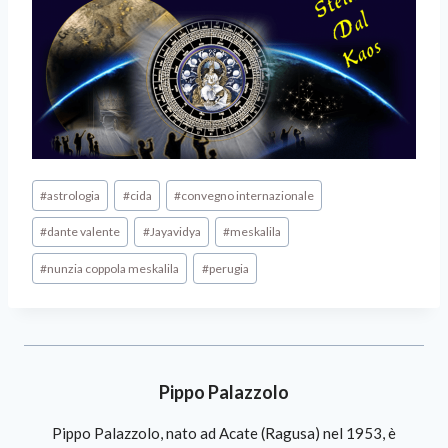
#
astrologia
#
cida
#
convegno internazionale
#
dante valente
#
Jayavidya
#
meskalila
#
nunzia coppola meskalila
#
perugia
Pippo Palazzolo
Pippo Palazzolo, nato ad Acate (Ragusa) nel 1953, è