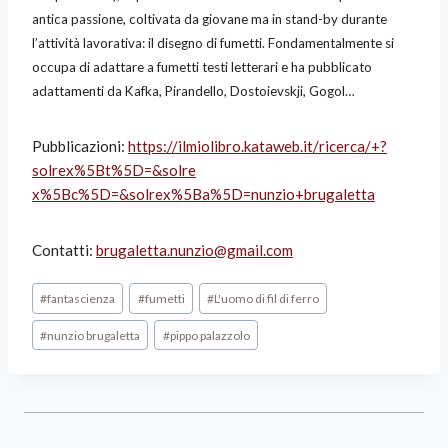
antica passione, coltivata da giovane ma in stand-by durante
l’attività lavorativa: il disegno di fumetti. Fondamentalmente si
occupa di adattare a fumetti testi letterari e ha pubblicato
adattamenti da Kafka, Pirandello, Dostoievskji, Gogol…
Pubblicazioni:
https://ilmiolibro.kataweb.it/
ricerca/+?
solrex%5Bt%5D=&solre
x%5Bc%5D=&solrex%5Ba%5D=nunzio
+brugaletta
Contatti:
brugaletta.nunzio@gmail.com
#
fantascienza
#
fumetti
#
L'uomo di fil di ferro
#
nunzio brugaletta
#
pippo palazzolo