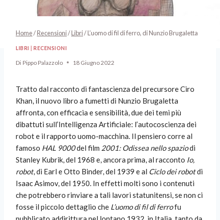
Home
/
Recensioni
/
Libri
/
L’uomo di fil di ferro, di Nunzio Brugaletta
LIBRI
|
RECENSIONI
Di
Pippo Palazzolo
18 Giugno 2022
Tratto dal racconto di fantascienza del precursore Ciro
Khan, il nuovo libro a fumetti di Nunzio Brugaletta
affronta, con efficacia e sensibilità, due dei temi più
dibattuti sull’Intelligenza Artificiale: l’autocoscienza dei
robot e il rapporto uomo-macchina. Il pensiero corre al
famoso
HAL 9000
del film
2001: Odissea nello spazio
di
Stanley Kubrik, del 1968 e, ancora prima, al racconto
Io,
robot
, di Earl e Otto Binder, del 1939 e al
Ciclo dei robot
di
Isaac Asimov, del 1950. In effetti molti sono i contenuti
che potrebbero rinviare a tali lavori statunitensi, se non ci
fosse il piccolo dettaglio che
L’uomo di fil di ferro
fu
pubblicato addirittura nel lontano 1932, in Italia, tanto da