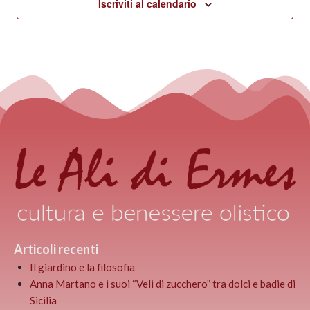
Iscriviti al calendario
Articoli recenti
Il giardino e la filosofia
Anna Martano e i suoi “Veli di zucchero” tra dolci e badie di
Sicilia