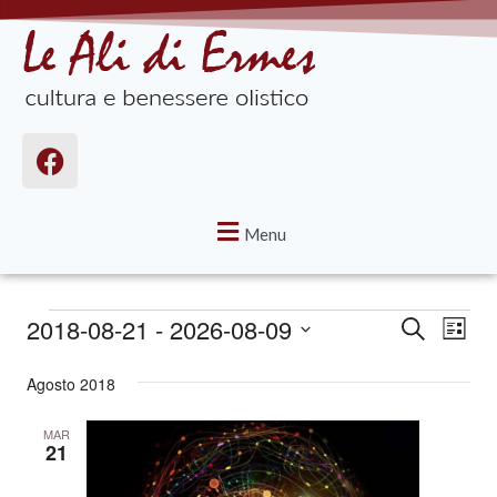
Menu
2018-08-21
 - 
2026-08-09
Eventi
Cerca
Eve
Lista
Seleziona
Vist
Ricerca
Agosto 2018
la
Nav
e
data.
MAR
viste
21
Navigaz