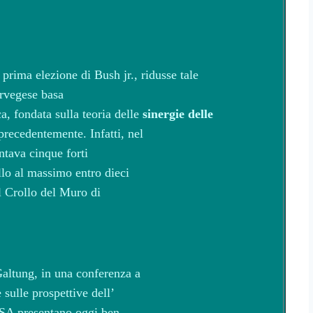
prima elezione di Bush jr., ridusse tale
orvegese basa
ca, fondata sulla teoria delle
sinergie delle
 precedentemente. Infatti, nel
ntava cinque forti
llo al massimo entro dieci
il Crollo del Muro di
Galtung, in una conferenza a
sulle prospettive dell’
SA presentano oggi ben