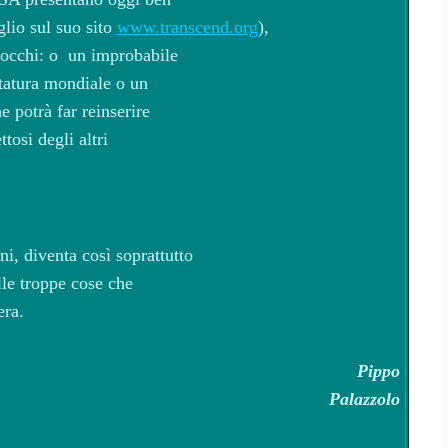
glio sul suo sito
www.transcend.org
),
bocchi: o un improbabile
ittatura mondiale o un
e potrà far reinserire
tosi degli altri
i, diventa così soprattutto
lle troppe cose che
tera.
Pippo
Palazzolo