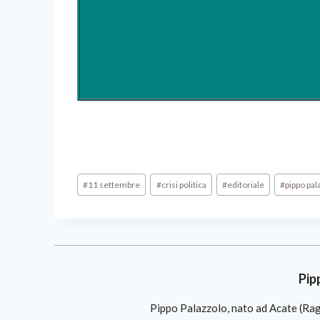
#
11 settembre
#
crisi politica
#
editoriale
#
pippo pal
Pip
Pippo Palazzolo, nato ad Acate (Ragu