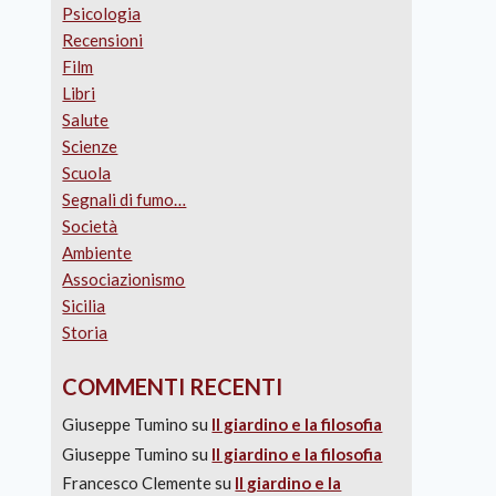
Psicologia
Recensioni
Film
Libri
Salute
Scienze
Scuola
Segnali di fumo…
Società
Ambiente
Associazionismo
Sicilia
Storia
COMMENTI RECENTI
Giuseppe Tumino
su
Il giardino e la filosofia
Giuseppe Tumino
su
Il giardino e la filosofia
Francesco Clemente
su
Il giardino e la