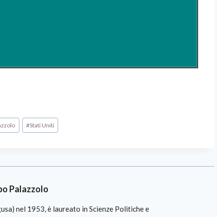
azzolo
#
Stati Uniti
po Palazzolo
sa) nel 1953, è laureato in Scienze Politiche e